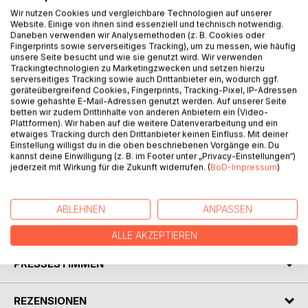
Wir nutzen Cookies und vergleichbare Technologien auf unserer
Website. Einige von ihnen sind essenziell und technisch notwendig.
Daneben verwenden wir Analysemethoden (z. B. Cookies oder
Fingerprints sowie serverseitiges Tracking), um zu messen, wie häufig
unsere Seite besucht und wie sie genutzt wird. Wir verwenden
BESCHREIBUNG
Trackingtechnologien zu Marketingzwecken und setzen hierzu
serverseitiges Tracking sowie auch Drittanbieter ein, wodurch ggf.
geräteübergreifend Cookies, Fingerprints, Tracking-Pixel, IP-Adressen
Dieses Buch verbindet das aktuelle, politische und
sowie gehashte E-Mail-Adressen genutzt werden. Auf unserer Seite
betten wir zudem Drittinhalte von anderen Anbietern ein (Video-
wirtschaftliche Weltgeschehen mit den Warnungen die
Plattformen). Wir haben auf die weitere Datenverarbeitung und ein
Jesus uns gab. Es ist eine Reise, von Wahrheiten und
etwaiges Tracking durch den Drittanbieter keinen Einfluss. Mit deiner
Erkenntnissen, die tief in der Psychologie und Spiritualität
Einstellung willigst du in die oben beschriebenen Vorgänge ein. Du
kannst deine Einwilligung (z. B. im Footer unter „Privacy-Einstellungen“)
verankert sind. Dieses Buch weckt eine neue Sichtweise
jederzeit mit Wirkung für die Zukunft widerrufen. (
BoD-Impressum
)
und lädt dazu ein, das globale Geschehen aus einem
anderen Blickwinkel zu betrachten.
ABLEHNEN
ANPASSEN
AUTOR/IN
ALLE AKZEPTIEREN
PRESSESTIMMEN
REZENSIONEN