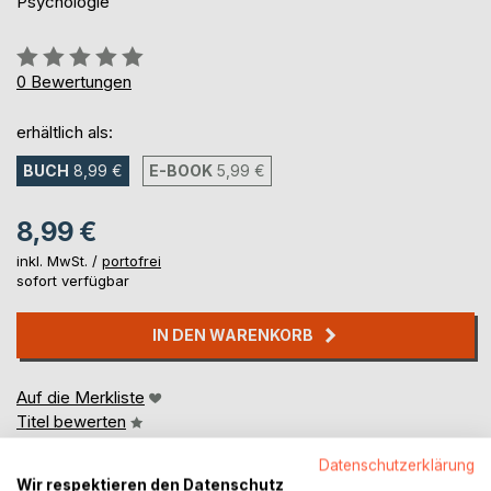
Psychologie
Bewertung::
0%
0
Bewertungen
erhältlich als:
BUCH
8,99 €
E-BOOK
5,99 €
8,99 €
inkl. MwSt. /
portofrei
sofort verfügbar
IN DEN WARENKORB
Auf die Merkliste
Titel bewerten
Datenschutzerklärung
Wir respektieren den Datenschutz