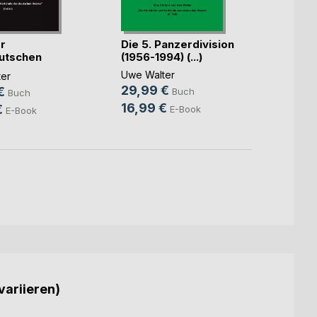
r
Die 5. Panzerdivision
Die 1.
utschen
(1956-1994) (...)
"nied
be(...)
Panzer
Uwe Walter
er
Uwe W
29,99 €
€
24,9
Buch
Buch
16,99 €
€
11,99
E-Book
E-Book
variieren)