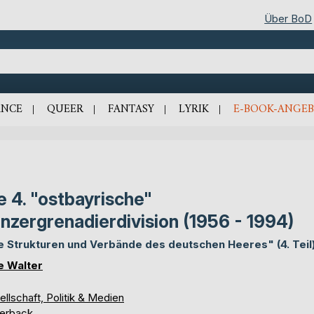
Über BoD
NCE
QUEER
FANTASY
LYRIK
E-BOOK-ANGEB
e 4. "ostbayrische"
nzergrenadierdivision (1956 - 1994)
e Strukturen und Verbände des deutschen Heeres" (4. Teil
 Walter
llschaft, Politik & Medien
erback