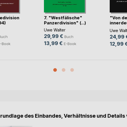
dedivision
7. "Westfälische"
"Von de
94)
Panzerdivision" (...)
innerde
Grenze ü
Uwe Walter
Uwe Walt
29,99 €
24,99 
Buch
Buch
13,99 €
12,99 
-Book
E-Book
Grundlage des Einbandes, Verhältnisse und Details 