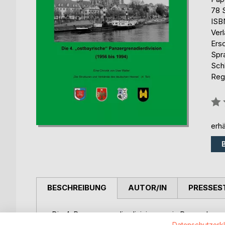
78 
ISB
Ver
Ers
Spr
Schl
Reg
Bew
0%
erhä
BESCHREIBUNG
AUTOR/IN
PRESSES
Die 4. Panzergrenadierdivision war in Regensburg st
Kommando Luftbewegliche Kräfte / 4. Division fusi
Datenschutzerk