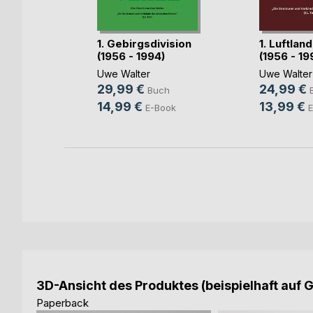
1. Gebirgsdivision
1. Luftlan
(1956 - 1994)
(1956 - 19
old
Uwe Walter
Uwe Walter
rs
29,99 €
24,99 €
Buch
ch
14,99 €
13,99 €
E-Book
E
ok
3D-Ansicht des Produktes (beispielhaft auf 
Paperback