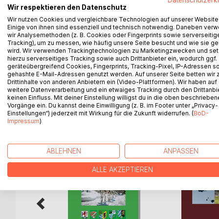
Wir respektieren den Datenschutz
Aus dieser neuartigen Division ging durch mehrere
Wir nutzen Cookies und vergleichbare Technologien auf unserer Website
Stadtallendorf hervor.
Einige von ihnen sind essenziell und technisch notwendig. Daneben ver
Neben diversen Divisionstruppenteilen und nicht 
wir Analysemethoden (z. B. Cookies oder Fingerprints sowie serverseitig
stationiert waren, führte dieser militärische Groß
Tracking), um zu messen, wie häufig unsere Seite besucht und wie sie ge
Panzergrenadierbrigaden 10 und 11 sowie der heut
wird. Wir verwenden Trackingtechnologien zu Marketingzwecken und se
hierzu serverseitiges Tracking sowie auch Drittanbieter ein, wodurch ggf.
In diesem Band wird die damalige 4. Panzergrenadie
geräteübergreifend Cookies, Fingerprints, Tracking-Pixel, IP-Adressen s
faktischen Auflösung im Jahr 1994 vorgestellt.
gehashte E-Mail-Adressen genutzt werden. Auf unserer Seite betten wir
Drittinhalte von anderen Anbietern ein (Video-Plattformen). Wir haben auf
weitere Datenverarbeitung und ein etwaiges Tracking durch den Drittanbi
keinen Einfluss. Mit deiner Einstellung willigst du in die oben beschriebe
Vorgänge ein. Du kannst deine Einwilligung (z. B. im Footer unter „Privacy-
WEITERE TITEL BEI
Bo
Einstellungen“) jederzeit mit Wirkung für die Zukunft widerrufen. (
BoD-
Impressum
)
ABLEHNEN
ANPASSEN
ALLE AKZEPTIEREN