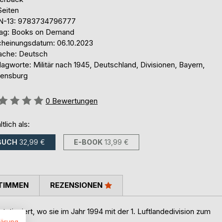
Seiten
N-13: 9783734796777
lag: Books on Demand
cheinungsdatum: 06.10.2023
ache: Deutsch
agworte: Militär nach 1945, Deutschland, Divisionen, Bayern,
ensburg
ertung::
0
Bewertungen
ltlich als:
BUCH
32,99 €
E-BOOK
13,99 €
TIMMEN
REZENSIONEN
ationiert, wo sie im Jahr 1994 mit der 1. Luftlandedivision zum
onierte.
lärung