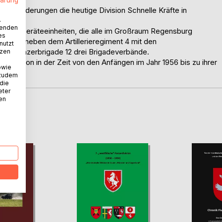
 Umgliederungen die heutige Division Schnelle Kräfte in
.
wenden
aktiven Geräteeinheiten, die alle im Großraum Regensburg
es
verbrand neben dem Artillerieregiment 4 mit den
nutzt
igen Panzerbrigade 12 drei Brigadeverbände.
tzen
rdivision in der Zeit von den Anfängen im Jahr 1956 bis zu ihrer
owie
 zudem
 die
eter
nen
D