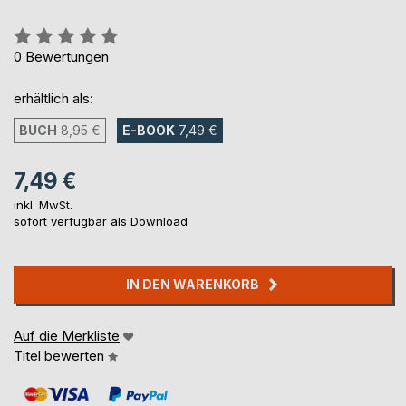
Bewertung::
0%
0
Bewertungen
erhältlich als:
BUCH
8,95 €
E-BOOK
7,49 €
7,49 €
inkl. MwSt.
sofort verfügbar als Download
IN DEN WARENKORB
Auf die Merkliste
Titel bewerten