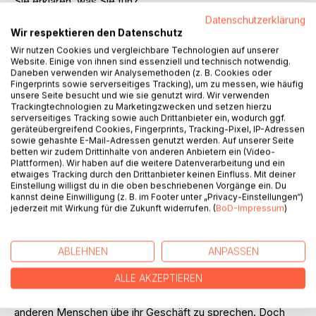
Sie erklären, was Sie tun?
Datenschutzerklärung
Dann haben wir etwas für Sie:
Wir respektieren den Datenschutz
Wir nutzen Cookies und vergleichbare Technologien auf unserer
Jetzt gibt es den ultimativen Leitfaden für die perfekte
Website. Einige von ihnen sind essenziell und technisch notwendig.
Daneben verwenden wir Analysemethoden (z. B. Cookies oder
"Elevator Pitch" für Strukturvertriebsmitarbeiter und
Fingerprints sowie serverseitiges Tracking), um zu messen, wie häufig
MLMer!
unsere Seite besucht und wie sie genutzt wird. Wir verwenden
Trackingtechnologien zu Marketingzwecken und setzen hierzu
serverseitiges Tracking sowie auch Drittanbieter ein, wodurch ggf.
Alexander Riedl, der Marketingspezialist von 2BEKNOWN
geräteübergreifend Cookies, Fingerprints, Tracking-Pixel, IP-Adressen
hat viele Marketinggrößen interviewt und zeigt Ihnen in
sowie gehashte E-Mail-Adressen genutzt werden. Auf unserer Seite
diesem kleinen Buch, wie Sie in 5 einfachen Schritten eine
betten wir zudem Drittinhalte von anderen Anbietern ein (Video-
kurze, begeisternde und erfolgreiche Aufzugsansprache
Plattformen). Wir haben auf die weitere Datenverarbeitung und ein
etwaiges Tracking durch den Drittanbieter keinen Einfluss. Mit deiner
erstellen, die wirklich jeden mitreißt!
Einstellung willigst du in die oben beschriebenen Vorgänge ein. Du
kannst deine Einwilligung (z. B. im Footer unter „Privacy-Einstellungen“)
Das sagt er selbst über dieses Buch:
jederzeit mit Wirkung für die Zukunft widerrufen. (
BoD-Impressum
)
Liebe Leser,
ABLEHNEN
ANPASSEN
Dieses Buch habe ich verfasst, nachdem ich festgestellt
ALLE AKZEPTIEREN
habe, dass sehr viele MLMer und
Strukturvertriebsmitarbeiter Probleme damit haben, mit
anderen Menschen übe ihr Geschäft zu sprechen. Doch