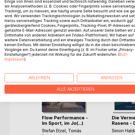
natürlich aufrechten Körperhaltung geübt, was den
Einige von ihnen sind essenziell und technisch notwendig. Daneben ver
wir Analysemethoden (z. B. Cookies oder Fingerprints sowie serverseitig
ermöglicht. Der Geist ist während des Übens ruhig 
Tracking), um zu messen, wie häufig unsere Seite besucht und wie sie ge
wird. Wir verwenden Trackingtechnologien zu Marketingzwecken und se
hierzu serverseitiges Tracking sowie auch Drittanbieter ein, wodurch ggf.
geräteübergreifend Cookies, Fingerprints, Tracking-Pixel, IP-Adressen s
gehashte E-Mail-Adressen genutzt werden. Auf unserer Seite betten wir
WEITERE TITEL BEI
Bo
Drittinhalte von anderen Anbietern ein (Video-Plattformen). Wir haben auf
weitere Datenverarbeitung und ein etwaiges Tracking durch den Drittanbi
keinen Einfluss. Mit deiner Einstellung willigst du in die oben beschriebe
Vorgänge ein. Du kannst deine Einwilligung (z. B. im Footer unter „Privacy-
Einstellungen“) jederzeit mit Wirkung für die Zukunft widerrufen. (
BoD-
Impressum
)
ABLEHNEN
ANPASSEN
ALLE AKZEPTIEREN
machen:
Flow Performance -
Die Verm
o S(...)
Im Sport, im Jo(...)
Rasens - D
ure
Stefan Etzel
,
Tomás
Simon Hald