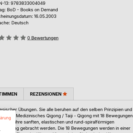
N-13: 9783833004049
lag: BoD - Books on Demand
cheinungsdatum: 16.05.2003
ache: Deutsch
ertung::
0
Bewertungen
TIMMEN
REZENSIONEN
nesischer Übungen. Sie alle beruhen auf den selben Prinzipien und
isieren. Medizinisches Qigong / Taiji - Qigong mit 18 Bewegungen
lärung
 durch ihre sanften, elastischen und rund-spiralförmigen
in Einklang gebracht werden. Die 18 Bewegungen werden in einer
.