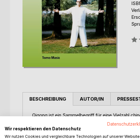
ISB
Ver
Ers
Spr
Bew
0%
BESCHREIBUNG
AUTOR/IN
PRESSES
Qigong ist ein Sammelbegriff für eine Vielzahl chi
haben zum Ziel Körper, Geist und Seele zu harmon
Datenschutzerk
ist eine bewegliche Übungsreihe. Sie zeichnet sich
Wir respektieren den Datenschutz
Bewegungen aus, die mit der regulierten Atmung 
Wir nutzen Cookies und vergleichbare Technologien auf unserer Website