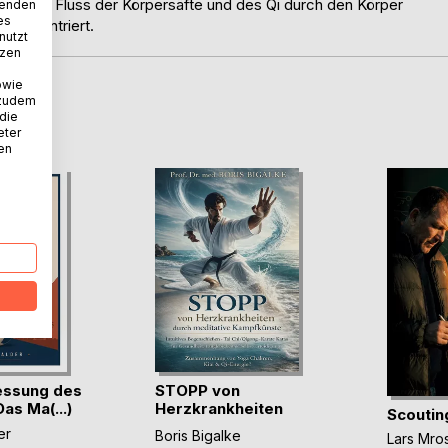
 glatten Fluss der Körpersäfte und des Qi durch den Körper
wenden
es
und zentriert.
nutzt
tzen
owie
 zudem
D
 die
eter
nen
essung des
STOPP von
as Ma(...)
Herzkrankheiten
Scoutin
durch me(...)
er
Boris Bigalke
Lars Mro