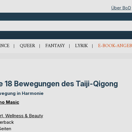
Über BoD
NCE
QUEER
FANTASY
LYRIK
E-BOOK-ANGEB
e 18 Bewegungen des Taiji-Qigong
egung in Harmonie
o Masic
rt, Wellness & Beauty
erback
Seiten