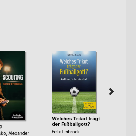
Welches Trikot trägt
Triath
der Fußballgott?
perfe
g
Felix Leibrock
Andre
sko
,
Alexander