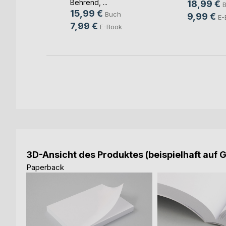
Behrend
, ...
18,99 €
h
15,99 €
Buch
9,99 €
ok
E-
7,99 €
E-Book
3D-Ansicht des Produktes (beispielhaft auf 
Paperback