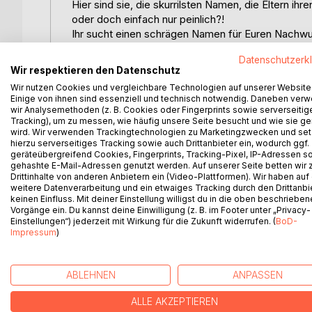
Hier sind sie, die skurrilsten Namen, die Eltern ihr
oder doch einfach nur peinlich?!
Ihr sucht einen schrägen Namen für Euren Nachwuchs
Datenschutzerk
Sortiert nach den deutschen Bundesländern.
Wir respektieren den Datenschutz
Wir nutzen Cookies und vergleichbare Technologien auf unserer Website
Band 1: Sachsen
Einige von ihnen sind essenziell und technisch notwendig. Daneben ver
Band 2: Bayern
wir Analysemethoden (z. B. Cookies oder Fingerprints sowie serverseitig
Band 3: Berlin
Tracking), um zu messen, wie häufig unsere Seite besucht und wie sie ge
wird. Wir verwenden Trackingtechnologien zu Marketingzwecken und se
Band 4: Thüringen
hierzu serverseitiges Tracking sowie auch Drittanbieter ein, wodurch ggf.
Band 5: Bremen
geräteübergreifend Cookies, Fingerprints, Tracking-Pixel, IP-Adressen s
gehashte E-Mail-Adressen genutzt werden. Auf unserer Seite betten wir
Drittinhalte von anderen Anbietern ein (Video-Plattformen). Wir haben auf
Und nun endlich: Band 6: Rheinland Pfalz!
weitere Datenverarbeitung und ein etwaiges Tracking durch den Drittanbi
keinen Einfluss. Mit deiner Einstellung willigst du in die oben beschriebe
Just for Fun.
Vorgänge ein. Du kannst deine Einwilligung (z. B. im Footer unter „Privacy-
Einstellungen“) jederzeit mit Wirkung für die Zukunft widerrufen. (
BoD-
Impressum
)
WEITERE TITEL BEI
Bo
ABLEHNEN
ANPASSEN
ALLE AKZEPTIEREN