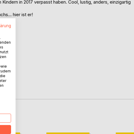
en Kindern in 2017 verpasst haben. Cool, lustig, anders, einzigartig
... hier ist er!
lärung
.
wenden
es
nutzt
tzen
owie
 zudem
 die
eter
nen
D