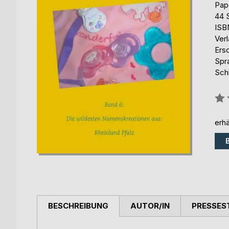
Pap
44 
ISB
Ver
Ers
Spr
Sch
Bew
0%
erhä
BESCHREIBUNG
AUTOR/IN
PRESSES