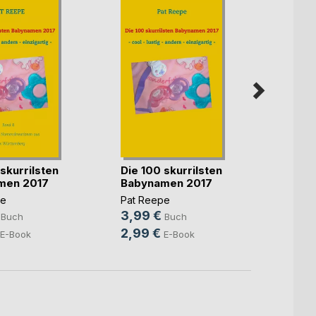
skurrilsten
Die 100 skurrilsten
Die 10
men 2017
Babynamen 2017
Baby
pe
Pat Reepe
Pat R
3,99 €
3,99
Buch
Buch
2,99 €
2,99
E-Book
E-Book