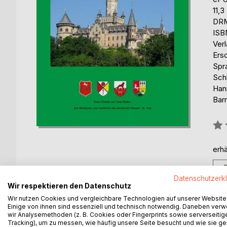
11,
DRM
ISB
Ver
Ers
Spr
Sch
Han
Barr
Bew
0%
erhä
Datenschutzerk
Wir respektieren den Datenschutz
Wir nutzen Cookies und vergleichbare Technologien auf unserer Website
Einige von ihnen sind essenziell und technisch notwendig. Daneben ver
BESCHREIBUNG
AUTOR/IN
PRESSES
wir Analysemethoden (z. B. Cookies oder Fingerprints sowie serverseitig
Tracking), um zu messen, wie häufig unsere Seite besucht und wie sie ge