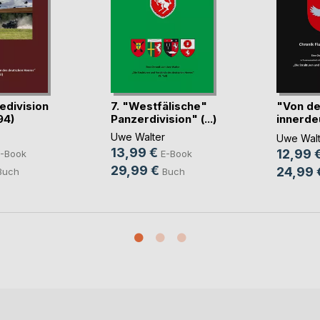
dedivision
7. "Westfälische"
"Von de
94)
Panzerdivision" (...)
innerde
Grenze ü
Uwe Walter
Uwe Walt
13,99 €
12,99 
-Book
E-Book
29,99 €
24,99 
Buch
Buch