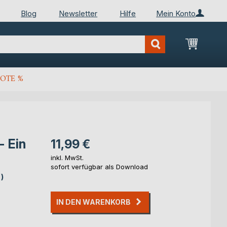
Blog
Newsletter
Hilfe
Mein Konto
Mein Wa
OTE %
- Ein
11,99 €
inkl. MwSt.
sofort verfügbar als Download
)
IN DEN WARENKORB