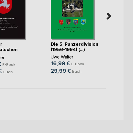
r
Die 5. Panzerdivision
Das I
utschen
(1956-1994) (...)
seine
be(...)
Korpst
Uwe Walter
er
Uwe W
16,99 €
€
11,99
E-Book
E-Book
29,99 €
€
24,9
Buch
Buch