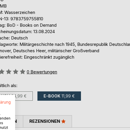
3 MB
: Wasserzeichen
N-13: 9783759755810
lag: BoD - Books on Demand
cheinungsdatum: 13.08.2024
ache: Deutsch
lagworte: Militärgeschichte nach 1945, Bundesrepublik Deutschla
nover, Deutsches Heer, militärischer Großverband
ierefreiheit: Eingeschränkt zugänglich
ertung::
0
Bewertungen
ltlich als:
BUCH
24,99 €
E-BOOK
11,99 €
lärung
.
wenden
TIMMEN
REZENSIONEN
es
nutzt