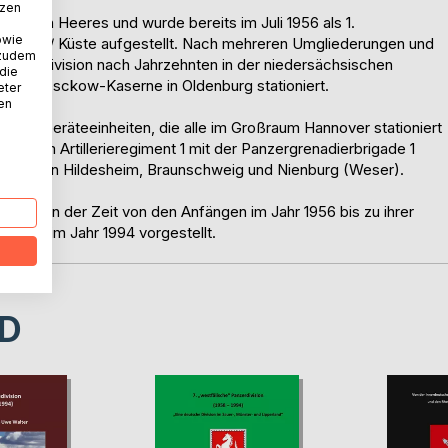
tzen
deutschen Heeres und wurde bereits im Juli 1956 als 1.
owie
 Nord / Küste aufgestellt. Nach mehreren Umgliederungen und
 zudem
 die Division nach Jahrzehnten in der niedersächsischen
 die
von Tresckow-Kaserne in Oldenburg stationiert.
eter
nen
ktiven Geräteeinheiten, die alle im Großraum Hannover stationiert
ben dem Artillerieregiment 1 mit der Panzergrenadierbrigade 1
rbände in Hildesheim, Braunschweig und Nienburg (Weser).
vision in der Zeit von den Anfängen im Jahr 1956 bis zu ihrer
ision im Jahr 1994 vorgestellt.
D