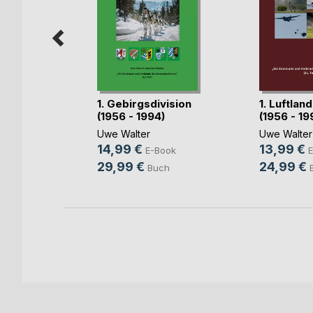
1. Gebirgsdivision
1. Luftlan
nerung
(1956 - 1994)
(1956 - 19
Uwe Walter
Uwe Walter
ok
14,99 €
13,99 €
E-Book
E
h
29,99 €
24,99 €
Buch