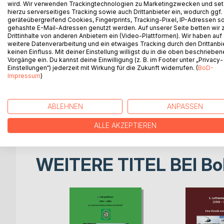
wird. Wir verwenden Trackingtechnologien zu Marketingzwecken und se
Die 1. Panzerdivision ist die älteste Division des 
hierzu serverseitiges Tracking sowie auch Drittanbieter ein, wodurch ggf.
geräteübergreifend Cookies, Fingerprints, Tracking-Pixel, IP-Adressen s
Grenadierdivision aus den Grenzschutzkommandos
gehashte E-Mail-Adressen genutzt werden. Auf unserer Seite betten wir
Verlegungen des Stabes und der Stabskompanie ist
Drittinhalte von anderen Anbietern ein (Video-Plattformen). Wir haben auf
Landeshauptstadt Hannover heute in der Henning-
weitere Datenverarbeitung und ein etwaiges Tracking durch den Drittanbi
keinen Einfluss. Mit deiner Einstellung willigst du in die oben beschriebe
Vorgänge ein. Du kannst deine Einwilligung (z. B. im Footer unter „Privacy-
Neben diversen Divisionstruppenteilen und nicht a
Einstellungen“) jederzeit mit Wirkung für die Zukunft widerrufen. (
BoD-
waren, führte dieser militärische Großverbrand ne
Impressum
)
sowie den Panzerbrigaden 2 und 3 drei Brigadeve
In diesem Band wird die Geschichte der 1. Panzerdi
ABLEHNEN
ANPASSEN
Fusion zum Wehrbereichskommando II / 1. Panzerdiv
ALLE AKZEPTIEREN
WEITERE TITEL BEI
Bo