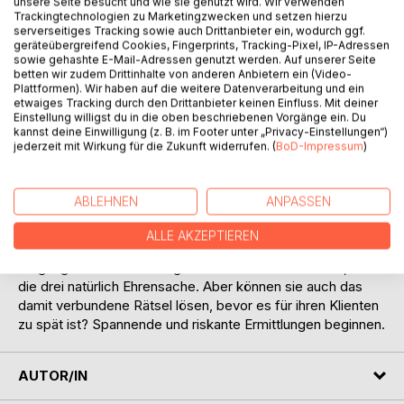
Auf die Merkliste
unsere Seite besucht und wie sie genutzt wird. Wir verwenden
Trackingtechnologien zu Marketingzwecken und setzen hierzu
Titel bewerten
serverseitiges Tracking sowie auch Drittanbieter ein, wodurch ggf.
geräteübergreifend Cookies, Fingerprints, Tracking-Pixel, IP-Adressen
sowie gehashte E-Mail-Adressen genutzt werden. Auf unserer Seite
betten wir zudem Drittinhalte von anderen Anbietern ein (Video-
Plattformen). Wir haben auf die weitere Datenverarbeitung und ein
etwaiges Tracking durch den Drittanbieter keinen Einfluss. Mit deiner
Einstellung willigst du in die oben beschriebenen Vorgänge ein. Du
kannst deine Einwilligung (z. B. im Footer unter „Privacy-Einstellungen“)
jederzeit mit Wirkung für die Zukunft widerrufen. (
BoD-Impressum
)
BESCHREIBUNG
ABLEHNEN
ANPASSEN
Jesper, Paul und Matthew, drei aufgeweckte Jungs aus
dem sonnigen Kalifornien, geraten durch Zufall an einen
ALLE AKZEPTIEREN
alten Mann, der von unheimlichen Begegnungen längst
vergangener Zeiten heimgesucht wird. Ihm zu helfen, ist für
die drei natürlich Ehrensache. Aber können sie auch das
damit verbundene Rätsel lösen, bevor es für ihren Klienten
zu spät ist? Spannende und riskante Ermittlungen beginnen.
AUTOR/IN