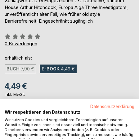
Schlagworte: Drei Fragezeichen ??? Detektive, Random
House Arthur Hitchcock, Europa Aiga Three Investigators,
unveröffentlicht alter Fall, wie früher old style
Barrierefreiheit: Eingeschränkt zugänglich
Bewertung::
0%
0
Bewertungen
erhältlich als:
BUCH
7,90 €
E-BOOK
4,49 €
4,49 €
inkl. MwSt.
sofort verfügbar als Download
Datenschutzerklärung
Wir respektieren den Datenschutz
Wir nutzen Cookies und vergleichbare Technologien auf unserer
IN DEN WARENKORB
Website. Einige von ihnen sind essenziell und technisch notwendig.
Daneben verwenden wir Analysemethoden (z. B. Cookies oder
Fingerprints sowie serverseitiges Tracking), um zu messen, wie häufig