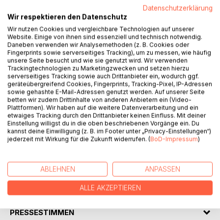
Datenschutzerklärung
BESCHREIBUNG
Wir respektieren den Datenschutz
Wir nutzen Cookies und vergleichbare Technologien auf unserer
Website. Einige von ihnen sind essenziell und technisch notwendig.
Die Vereinigung STADTBILD DEUTSCHLAND e.V. möchte
Daneben verwenden wir Analysemethoden (z. B. Cookies oder
Fingerprints sowie serverseitiges Tracking), um zu messen, wie häufig
in der deutschen Öffentlichkeit das Bewusstsein dafür
unsere Seite besucht und wie sie genutzt wird. Wir verwenden
stärken, dass in deutschen Städten, die durch
Trackingtechnologien zu Marketingzwecken und setzen hierzu
Kriegszerstörungen und fehlgeleiteten Wiederaufbau ihr
serverseitiges Tracking sowie auch Drittanbieter ein, wodurch ggf.
geräteübergreifend Cookies, Fingerprints, Tracking-Pixel, IP-Adressen
historisch geprägtes Erscheinungsbild verloren haben, die
sowie gehashte E-Mail-Adressen genutzt werden. Auf unserer Seite
Wiederherstellung einstmals stadtbildprägender Bauwerke,
betten wir zudem Drittinhalte von anderen Anbietern ein (Video-
Straßen- und Platzräumen dringend geboten ist. Darüber
Plattformen). Wir haben auf die weitere Datenverarbeitung und ein
etwaiges Tracking durch den Drittanbieter keinen Einfluss. Mit deiner
hinaus verweist STADTBILD DEUTSCHLAND auf
Einstellung willigst du in die oben beschriebenen Vorgänge ein. Du
Architekten und Architekturkonzepte, die das derzeitige
kannst deine Einwilligung (z. B. im Footer unter „Privacy-Einstellungen“)
Baugeschehen in Deutschland aus der Sackgasse eines
jederzeit mit Wirkung für die Zukunft widerrufen. (
BoD-Impressum
)
trivialen und die Identität des Ortes ignorierenden
Allerwelts-Rationalismus führen können.
ABLEHNEN
ANPASSEN
AUTOR/IN
ALLE AKZEPTIEREN
PRESSESTIMMEN