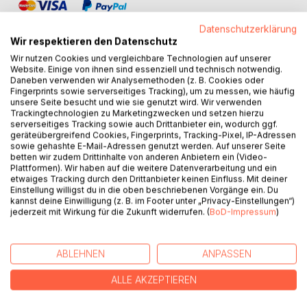
Datenschutzerklärung
Wir respektieren den Datenschutz
Wir nutzen Cookies und vergleichbare Technologien auf unserer
Website. Einige von ihnen sind essenziell und technisch notwendig.
Daneben verwenden wir Analysemethoden (z. B. Cookies oder
BESCHREIBUNG
Fingerprints sowie serverseitiges Tracking), um zu messen, wie häufig
unsere Seite besucht und wie sie genutzt wird. Wir verwenden
Trackingtechnologien zu Marketingzwecken und setzen hierzu
Ein Buch von Jacqueline Coskun
serverseitiges Tracking sowie auch Drittanbieter ein, wodurch ggf.
geräteübergreifend Cookies, Fingerprints, Tracking-Pixel, IP-Adressen
sowie gehashte E-Mail-Adressen genutzt werden. Auf unserer Seite
Es bringt tiefe Einblicke in mein Leben und ich nehme euch
betten wir zudem Drittinhalte von anderen Anbietern ein (Video-
mit meiner Geschichte mit.
Plattformen). Wir haben auf die weitere Datenverarbeitung und ein
etwaiges Tracking durch den Drittanbieter keinen Einfluss. Mit deiner
Einstellung willigst du in die oben beschriebenen Vorgänge ein. Du
Eine Geschichte einer unheilbaren Erkrankten.
kannst deine Einwilligung (z. B. im Footer unter „Privacy-Einstellungen“)
jederzeit mit Wirkung für die Zukunft widerrufen. (
BoD-Impressum
)
AUTOR/IN
ABLEHNEN
ANPASSEN
PRESSESTIMMEN
ALLE AKZEPTIEREN
REZENSIONEN