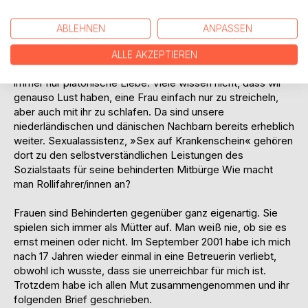
denn so etwas tut man doch einem Behinderten nicht an.
Warum nicht? Ein bisschen Herzschmerz hat noch
ABLEHNEN
ANPASSEN
niemanden umgebracht, wir haben auch ein Recht auf
Liebeskummer wie die normalen Mitbürger. Auch für uns ist
ALLE AKZEPTIEREN
eine Beziehung mit allem Drum und Dran wichtig – nicht
immer nur platonische Liebe. Viele wissen nicht, dass wir
genauso Lust haben, eine Frau einfach nur zu streicheln,
aber auch mit ihr zu schlafen. Da sind unsere
niederländischen und dänischen Nachbarn bereits erheblich
weiter. Sexualassistenz, »Sex auf Krankenschein« gehören
dort zu den selbstverständlichen Leistungen des
Sozialstaats für seine behinderten Mitbürge Wie macht
man Rollifahrer/innen an?
Frauen sind Behinderten gegenüber ganz eigenartig. Sie
spielen sich immer als Mütter auf. Man weiß nie, ob sie es
ernst meinen oder nicht. Im September 2001 habe ich mich
nach 17 Jahren wieder einmal in eine Betreuerin verliebt,
obwohl ich wusste, dass sie unerreichbar für mich ist.
Trotzdem habe ich allen Mut zusammengenommen und ihr
folgenden Brief geschrieben.