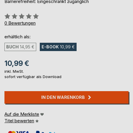
Barrierefreiheit: Eingeschränkt zugänglich
Bewertung::
0%
0
Bewertungen
erhältlich als:
BUCH
14,95 €
E-BOOK
10,99 €
10,99 €
inkl. MwSt.
sofort verfügbar als Download
IN DEN WARENKORB
Auf die Merkliste
Titel bewerten