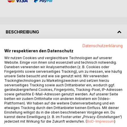
BESCHREIBUNG
Datenschutzerklärung
Behinderte und Sexualität - dürfen die das denn?
Wir respektieren den Datenschutz
Wir nutzen Cookies und vergleichbare Technologien auf unserer
Sexualität ist ein Grundbedürfnis menschlichen Lebens. Da
Website. Einige von ihnen sind essenziell und technisch notwendig.
bilden behinderte Menschen keine Ausnahme. Aber für
Daneben verwenden wir Analysemethoden (z. B. Cookies oder
Behinderte ist das Ausleben von Sexualität teilweise mit
Fingerprints sowie serverseitiges Tracking), um zu messen, wie häufig
unsere Seite besucht und wie sie genutzt wird. Wir verwenden
erheblichen Schwierigkeiten verbunden oder gar
Trackingtechnologien zu Marketingzwecken und setzen hierzu
unmöglich. Denken wir beispielsweise an schwierst
serverseitiges Tracking sowie auch Drittanbieter ein, wodurch ggf.
Körperbehinderte, zum Beispiel Gelähmte, die körperliche
geräteübergreifend Cookies, Fingerprints, Tracking-Pixel, IP-Adressen
sowie gehashte E-Mail-Adressen genutzt werden. Auf unserer Seite
Schwierigkeiten haben, oder an geistig Behinderte, denen
betten wir zudem Drittinhalte von anderen Anbietern ein (Video-
oftmals das Verständnis von verantwortungsbewusster
Plattformen). Wir haben auf die weitere Datenverarbeitung und ein
Sexualität fehlt. Unsere Gesellschaft tut sich mit dem
etwaiges Tracking durch den Drittanbieter keinen Einfluss. Mit deiner
Einstellung willigst du in die oben beschriebenen Vorgänge ein. Du
Sexualleben Behinderter schwer. »Dürfen die das denn?«
kannst deine Einwilligung (z. B. im Footer unter „Privacy-Einstellungen“)
ist eine Frage, die noch in vielen Köpfen herumschwirrt.
jederzeit mit Wirkung für die Zukunft widerrufen. (
BoD-Impressum
)
Eine andere Frage ist: »Darf ich ihn oder sie verlassen?«,