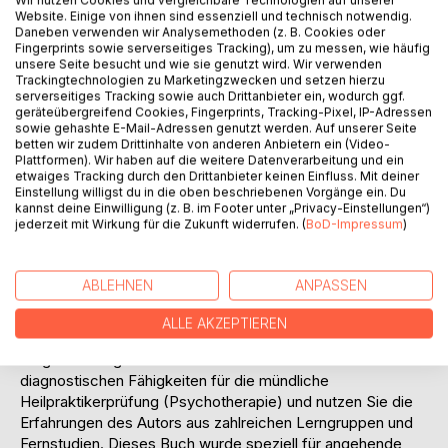
Wir nutzen Cookies und vergleichbare Technologien auf unserer
Website. Einige von ihnen sind essenziell und technisch notwendig.
Daneben verwenden wir Analysemethoden (z. B. Cookies oder
Fingerprints sowie serverseitiges Tracking), um zu messen, wie häufig
unsere Seite besucht und wie sie genutzt wird. Wir verwenden
BESCHREIBUNG
Trackingtechnologien zu Marketingzwecken und setzen hierzu
serverseitiges Tracking sowie auch Drittanbieter ein, wodurch ggf.
geräteübergreifend Cookies, Fingerprints, Tracking-Pixel, IP-Adressen
Aktualisierte Neuauflage 2010! Training mit Fallbeispielen
sowie gehashte E-Mail-Adressen genutzt werden. Auf unserer Seite
betten wir zudem Drittinhalte von anderen Anbietern ein (Video-
gehört heute zu jeder guten Prüfungsvorbereitung eines
Plattformen). Wir haben auf die weitere Datenverarbeitung und ein
Heilpraktikers für Psychotherapie. In diesem Buch üben Sie
etwaiges Tracking durch den Drittanbieter keinen Einfluss. Mit deiner
Schritt für Schritt, indem zunächst alle typischen
Einstellung willigst du in die oben beschriebenen Vorgänge ein. Du
kannst deine Einwilligung (z. B. im Footer unter „Privacy-Einstellungen“)
Symptombereiche erläutert werden. Zu jedem Kapitel gibt
jederzeit mit Wirkung für die Zukunft widerrufen. (
BoD-Impressum
)
es eine Übungseinheit mit Klientenaussagen, aus denen der
Leser Symptome heraushören kann. Im Anschluss an jede
Übungseinheit finden Sie Lösungsvorschläge zum
ABLEHNEN
ANPASSEN
Kontrollieren Ihres Wissensstandes. In weiteren Kapiteln
werden die wichtigsten psychischen Störungen wiederholt
ALLE AKZEPTIEREN
und eine Vielzahl an Fallschilderungen zum Einüben von
Diagnosen angeboten. Trainieren Sie mit diesem Buch Ihre
diagnostischen Fähigkeiten für die mündliche
Heilpraktikerprüfung (Psychotherapie) und nutzen Sie die
Erfahrungen des Autors aus zahlreichen Lerngruppen und
Fernstudien. Dieses Buch wurde speziell für angehende