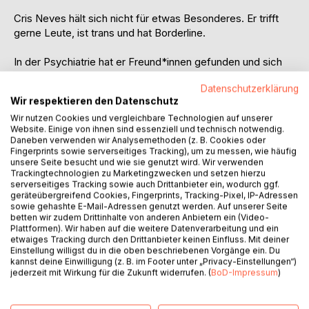
Cris Neves hält sich nicht für etwas Besonderes. Er trifft
gerne Leute, ist trans und hat Borderline.
In der Psychiatrie hat er Freund*innen gefunden und sich
verliebt.
Datenschutzerklärung
Wir respektieren den Datenschutz
Die Nachricht über den plötzlichen Tod von Wolf, einem
Wir nutzen Cookies und vergleichbare Technologien auf unserer
ehemaligen Mitpatienten, trifft Cris und seine Klinik-Clique
Website. Einige von ihnen sind essenziell und technisch notwendig.
sehr. Wolf hinterlässt ihnen eine wichtige Aufgabe, die sie
Daneben verwenden wir Analysemethoden (z. B. Cookies oder
alle daran erinnert, dass eingeschlafene Freundschaften nie
Fingerprints sowie serverseitiges Tracking), um zu messen, wie häufig
den Wert verlieren. Durch die Aktion erfahren sie von
unsere Seite besucht und wie sie genutzt wird. Wir verwenden
Trackingtechnologien zu Marketingzwecken und setzen hierzu
schwer wiegenden Geheimnissen. Am allermeisten gilt das
serverseitiges Tracking sowie auch Drittanbieter ein, wodurch ggf.
für das Wissen über Wolfs Tod.
geräteübergreifend Cookies, Fingerprints, Tracking-Pixel, IP-Adressen
sowie gehashte E-Mail-Adressen genutzt werden. Auf unserer Seite
betten wir zudem Drittinhalte von anderen Anbietern ein (Video-
Im Schreiben findet Cris einen Rettungsanker, mit dem er
Plattformen). Wir haben auf die weitere Datenverarbeitung und ein
hofft sein aus dem Gleichgewicht geratenes Leben in
etwaiges Tracking durch den Drittanbieter keinen Einfluss. Mit deiner
Einklang zu bringen. Erinnerung oder Wirklichkeit? Nähe
Einstellung willigst du in die oben beschriebenen Vorgänge ein. Du
kannst deine Einwilligung (z. B. im Footer unter „Privacy-Einstellungen“)
oder Distanz? Tod oder Leben?
jederzeit mit Wirkung für die Zukunft widerrufen. (
BoD-Impressum
)
Was zählt am Ende wirklich, um die Besonderheit des
eigenen Lebens zu erkennen?