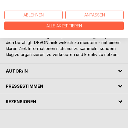
wird DEVONthink zum Herzstück deines produktiven
Alltags - egal, ob du Autor, Forscher, Selbstständiger oder
einfach ein Mensch bist, der Ordnung in die
ABLEHNEN
ANPASSEN
Informationsflut bringen möchte.
ALLE AKZEPTIEREN
Geschrieben von einem langjährigen Anwender, ist dieses
Buch kein Nachschlagewerk, sondern ein Begleiter, der
dich befähigt, DEVONthink wirklich zu meistern - mit einem
klaren Ziel: Informationen nicht nur zu sammeln, sondern
klug zu organisieren, zu verknüpfen und kreativ zu nutzen.
AUTOR/IN
PRESSESTIMMEN
REZENSIONEN