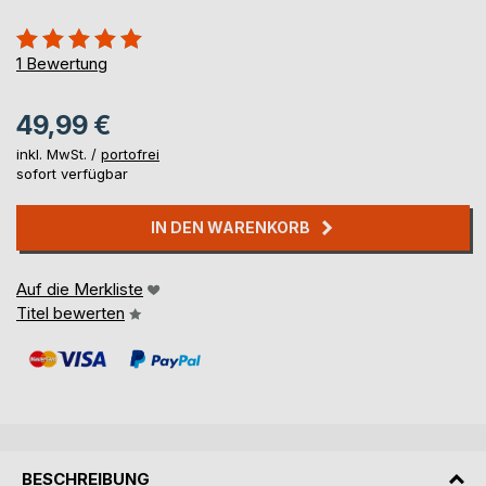
Bewertung::
100%
1
Bewertung
49,99 €
inkl. MwSt. /
portofrei
sofort verfügbar
IN DEN WARENKORB
Auf die Merkliste
Titel bewerten
BESCHREIBUNG