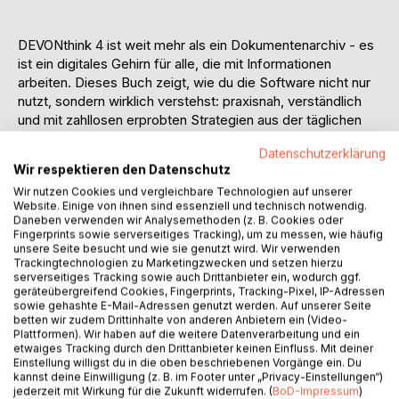
DEVONthink 4 ist weit mehr als ein Dokumentenarchiv - es
ist ein digitales Gehirn für alle, die mit Informationen
arbeiten. Dieses Buch zeigt, wie du die Software nicht nur
nutzt, sondern wirklich verstehst: praxisnah, verständlich
und mit zahllosen erprobten Strategien aus der täglichen
Anwendung.
Datenschutzerklärung
Wir respektieren den Datenschutz
Anstatt technische Funktionen bloss zu erklären, begleitet
Wir nutzen Cookies und vergleichbare Technologien auf unserer
dich dieses E-Book Schritt für Schritt durch den
Website. Einige von ihnen sind essenziell und technisch notwendig.
intelligenten Umgang mit Wissen. Es zeigt, wie du Daten
Daneben verwenden wir Analysemethoden (z. B. Cookies oder
logisch strukturierst, Themen verknüpfst, Versionen sicher
Fingerprints sowie serverseitiges Tracking), um zu messen, wie häufig
unsere Seite besucht und wie sie genutzt wird. Wir verwenden
verwaltest und mit der integrierten KI Inhalte weiterdenkst.
Trackingtechnologien zu Marketingzwecken und setzen hierzu
Dabei geht es nicht um trockene Befehle, sondern um
serverseitiges Tracking sowie auch Drittanbieter ein, wodurch ggf.
sinnvolle Arbeitsweisen - für Studium, Beruf oder kreative
geräteübergreifend Cookies, Fingerprints, Tracking-Pixel, IP-Adressen
sowie gehashte E-Mail-Adressen genutzt werden. Auf unserer Seite
Projekte.
betten wir zudem Drittinhalte von anderen Anbietern ein (Video-
Plattformen). Wir haben auf die weitere Datenverarbeitung und ein
Du lernst, wie du smarte Vorlagen und Automatisierungen
etwaiges Tracking durch den Drittanbieter keinen Einfluss. Mit deiner
aufsetzt, Suchabfragen optimal nutzt und eine digitale
Einstellung willigst du in die oben beschriebenen Vorgänge ein. Du
kannst deine Einwilligung (z. B. im Footer unter „Privacy-Einstellungen“)
Umgebung erschaffst, die dich inspiriert statt bremst. So
jederzeit mit Wirkung für die Zukunft widerrufen. (
BoD-Impressum
)