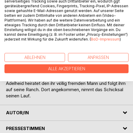
serverseitiges Tracking sowie auch Drittanbieter ein, wodurch ggf.
auch ihr geliebtes Pferd- Smoke.
geräteübergreifend Cookies, Fingerprints, Tracking-Pixel, IP-Adressen
Jahrelang arbeitet sie, hart um genug Geld
sowie gehashte E-Mail-Adressen genutzt werden. Auf unserer Seite
zusammenzubekommen,.Sie will Smoke zurück kaufen.
betten wir zudem Drittinhalte von anderen Anbietern ein (Video-
Plattformen). Wir haben auf die weitere Datenverarbeitung und ein
Um jeden Preis. Dann ist es endlich soweit.
etwaiges Tracking durch den Drittanbieter keinen Einfluss. Mit deiner
Mutig spricht sie den neunen Besitzer des Pferdes,
Einstellung willigst du in die oben beschriebenen Vorgänge ein. Du
Cameron Randolf an.
kannst deine Einwilligung (z. B. im Footer unter „Privacy-Einstellungen“)
Doch Cameron stellt eine Bedingung; Sie soll ihn zum
jederzeit mit Wirkung für die Zukunft widerrufen. (
BoD-Impressum
)
Schein heiraten, und für ihn das berühmte Devenger
Rennen gewinnen.
ABLEHNEN
ANPASSEN
Natürlich weigert Adelheid sich, doch dann bietet Cameron
ihr Smoke als Geschenk an, wenn sie einwilligt.
ALLE AKZEPTIEREN
Nach einigen Zögern, willigt sie ein, denn nichts ist ihr
wichtiger, als Smoke.
Adelheid heiratet den ihr völlig fremden Mann und folgt ihm
auf seine Ranch. Dort angekommen, nimmt das Schicksal
seinen Lauf.
AUTOR/IN
PRESSESTIMMEN