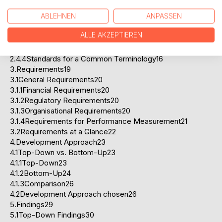
2.3.3Risk Mitigation13
ABLEHNEN
ANPASSEN
2.4Existing Standards for IT-Security14
2.4.1Standards for Information Security Management14
ALLE AKZEPTIEREN
2.4.2Standards for Evaluation15
2.4.3Standards for Development15
2.4.4Standards for a Common Terminology16
3.Requirements19
3.1General Requirements20
3.1.1Financial Requirements20
3.1.2Regulatory Requirements20
3.1.3Organisational Requirements20
3.1.4Requirements for Performance Measurement21
3.2Requirements at a Glance22
4.Development Approach23
4.1Top-Down vs. Bottom-Up23
4.1.1Top-Down23
4.1.2Bottom-Up24
4.1.3Comparison26
4.2Development Approach chosen26
5.Findings29
5.1Top-Down Findings30