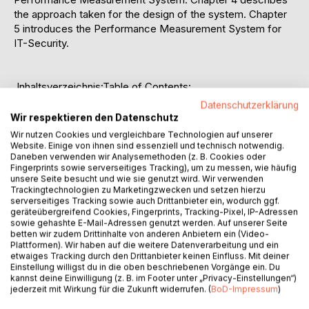
the approach taken for the design of the system. Chapter
5 introduces the Performance Measurement System for
IT-Security.
Inhaltsverzeichnis:Table of Contents:
1.Introduction1
Datenschutzerklärung
1.1Motivation1
Wir respektieren den Datenschutz
1.2Problem Statement2
Wir nutzen Cookies und vergleichbare Technologien auf unserer
2.Theoretical Background3
Website. Einige von ihnen sind essenziell und technisch notwendig.
Daneben verwenden wir Analysemethoden (z. B. Cookies oder
2.1Performance Measurement4
Fingerprints sowie serverseitiges Tracking), um zu messen, wie häufig
2.1.1Definitions4
unsere Seite besucht und wie sie genutzt wird. Wir verwenden
2.1.2Key Figures4
Trackingtechnologien zu Marketingzwecken und setzen hierzu
serverseitiges Tracking sowie auch Drittanbieter ein, wodurch ggf.
2.1.3The Balanced Scorecard6
geräteübergreifend Cookies, Fingerprints, Tracking-Pixel, IP-Adressen
2.2IT-Security7
sowie gehashte E-Mail-Adressen genutzt werden. Auf unserer Seite
2.2.1Goals of IT-Security7
betten wir zudem Drittinhalte von anderen Anbietern ein (Video-
2.2.2Security Policy9
Plattformen). Wir haben auf die weitere Datenverarbeitung und ein
etwaiges Tracking durch den Drittanbieter keinen Einfluss. Mit deiner
2.2.3Incident Response10
Einstellung willigst du in die oben beschriebenen Vorgänge ein. Du
2.3Risk Management11
kannst deine Einwilligung (z. B. im Footer unter „Privacy-Einstellungen“)
2.3.1The Asset/Threat/Vulnerability/Safeguard Concept11
jederzeit mit Wirkung für die Zukunft widerrufen. (
BoD-Impressum
)
2.3.2Risk Assessment12