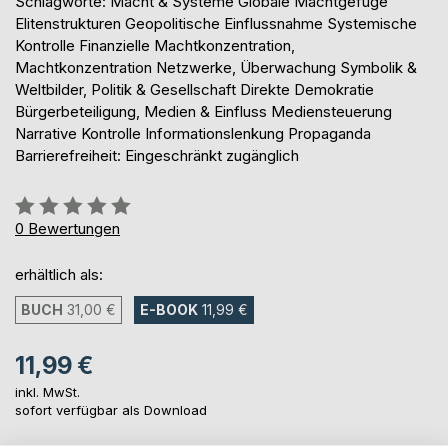
Schlagworte: Macht & Systeme Globale Machtgefüge
Elitenstrukturen Geopolitische Einflussnahme Systemische
Kontrolle Finanzielle Machtkonzentration,
Machtkonzentration Netzwerke, Überwachung Symbolik &
Weltbilder, Politik & Gesellschaft Direkte Demokratie
Bürgerbeteiligung, Medien & Einfluss Mediensteuerung
Narrative Kontrolle Informationslenkung Propaganda
Barrierefreiheit: Eingeschränkt zugänglich
Bewertung::
0%
0
Bewertungen
erhältlich als:
BUCH
31,00 €
E-BOOK
11,99 €
11,99 €
inkl. MwSt.
sofort verfügbar als Download