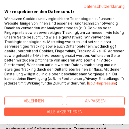
Datenschutzerklärung
IN DEN WARENKORB
Wir respektieren den Datenschutz
Wir nutzen Cookies und vergleichbare Technologien auf unserer
Website. Einige von ihnen sind essenziell und technisch notwendig.
Auf die Merkliste
Daneben verwenden wir Analysemethoden (z. B. Cookies oder
Titel bewerten
Fingerprints sowie serverseitiges Tracking), um zu messen, wie häufig
unsere Seite besucht und wie sie genutzt wird. Wir verwenden
Trackingtechnologien zu Marketingzwecken und setzen hierzu
serverseitiges Tracking sowie auch Drittanbieter ein, wodurch ggf.
geräteübergreifend Cookies, Fingerprints, Tracking-Pixel, IP-Adressen
sowie gehashte E-Mail-Adressen genutzt werden. Auf unserer Seite
betten wir zudem Drittinhalte von anderen Anbietern ein (Video-
Plattformen). Wir haben auf die weitere Datenverarbeitung und ein
etwaiges Tracking durch den Drittanbieter keinen Einfluss. Mit deiner
Einstellung willigst du in die oben beschriebenen Vorgänge ein. Du
BESCHREIBUNG
kannst deine Einwilligung (z. B. im Footer unter „Privacy-Einstellungen“)
jederzeit mit Wirkung für die Zukunft widerrufen. (
BoD-Impressum
)
Das Buch enthüllt das 666-System, eine manipulative
Machtstruktur mit Ursprung in Worms, die durch
ABLEHNEN
ANPASSEN
Finanzkontrolle, politische Manipulation und okkulte
Symbolik weltweiten Einfluss ausübt. Mächtige Familien
ALLE AKZEPTIEREN
wie die Rothschilds prägen dieses System. Dem
gegenüber steht das Devanomic-System als Gegenmodell,
basierend auf Selbstbestimmung, Transparenz und