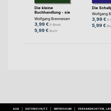
e Leben
Die kleine
Die Schall
Buchhandlung - sie
Wolfgang B
lebe(...)
nneisen
Wolfgang Brenneisen
3,99 €
E-
3,99 €
ok
E-Book
5,99 €
Bu
5,99 €
Buch
AGB
DATENSCHUTZ
IMPRESSUM
VERSANDKOSTEN, LIE