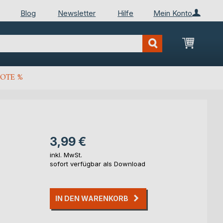
Blog
Newsletter
Hilfe
Mein Konto
Mein Wa
OTE %
3,99 €
inkl. MwSt.
sofort verfügbar als Download
IN DEN WARENKORB