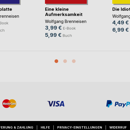
platte
Eine kleine
Die Idio
Aufmerksamkeit
renneisen
Wolfgang
Wolfgang Brenneisen
4,49 €
Book
3,99 €
E-Book
6,99 €
ch
5,99 €
Buch
FERUNG & ZAHLUNG
HILFE
PRIVACY-EINSTELLUNGEN
WIDERRUF