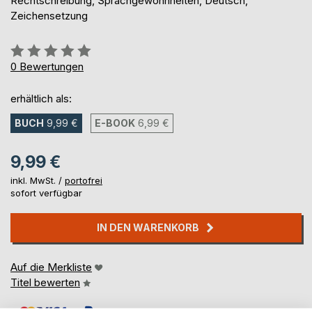
Rechtschreibung, Sprachgewohnheiten, Deutsch,
Zeichensetzung
Bewertung::
0%
0
Bewertungen
erhältlich als:
BUCH
9,99 €
E-BOOK
6,99 €
9,99 €
inkl. MwSt. /
portofrei
sofort verfügbar
IN DEN WARENKORB
Auf die Merkliste
Titel bewerten