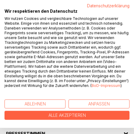
Datenschutzerklärung
Wir respektieren den Datenschutz
Wir nutzen Cookies und vergleichbare Technologien auf unserer
Website. Einige von ihnen sind essenziell und technisch notwendig.
Daneben verwenden wir Analysemethoden (z. B. Cookies oder
BESCHREIBUNG
Fingerprints sowie serverseitiges Tracking), um zu messen, wie häufig
unsere Seite besucht und wie sie genutzt wird. Wir verwenden
Trackingtechnologien zu Marketingzwecken und setzen hierzu
serverseitiges Tracking sowie auch Drittanbieter ein, wodurch ggf.
Das Buch "Deutsche Rechtschreibung und Sprache"
geräteübergreifend Cookies, Fingerprints, Tracking-Pixel, IP-Adressen
erklärt leicht verständlich die deutsche Rechtschreibung
sowie gehashte E-Mail-Adressen genutzt werden. Auf unserer Seite
betten wir zudem Drittinhalte von anderen Anbietern ein (Video-
und weist gleichzeitig auf Sprachgewohnheiten und zum
Plattformen). Wir haben auf die weitere Datenverarbeitung und ein
Teil unschöne und falsche Redewendungen hin. Es ist eine
etwaiges Tracking durch den Drittanbieter keinen Einfluss. Mit deiner
wertvolle Hilfe für jeden, der die deutsche Sprache lernen
Einstellung willigst du in die oben beschriebenen Vorgänge ein. Du
kannst deine Einwilligung (z. B. im Footer unter „Privacy-Einstellungen“)
und verstehen oder seine Deutschkenntnisse aufbessern
jederzeit mit Wirkung für die Zukunft widerrufen. (
BoD-Impressum
)
möchte. Gleichzeitig soll dieses Buch an alle "Mikrofon-
und Schreibtischtäter" appellieren, das Kulturgut Deutsche
Sprache nicht zur Kloakensprache verkommen zu lassen.
ABLEHNEN
ANPASSEN
ALLE AKZEPTIEREN
AUTOR/IN
PRESSESTIMMEN