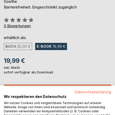
Goethe
Barrierefreiheit: Eingeschränkt zugänglich
Bewertung::
0%
0
Bewertungen
erhältlich als:
BUCH
25,00 €
E-BOOK
19,99 €
19,99 €
inkl. MwSt.
sofort verfügbar als Download
IN DEN WARENKORB
Datenschutzerklärung
Wir respektieren den Datenschutz
Wir nutzen Cookies und vergleichbare Technologien auf unserer
Auf die Merkliste
Website. Einige von ihnen sind essenziell und technisch notwendig.
Titel bewerten
Daneben verwenden wir Analysemethoden (z. B. Cookies oder