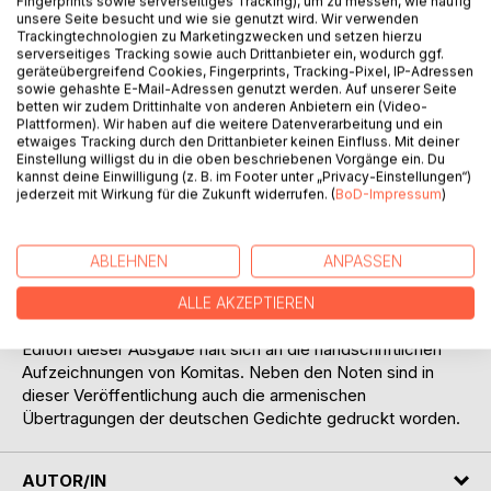
Fingerprints sowie serverseitiges Tracking), um zu messen, wie häufig
unsere Seite besucht und wie sie genutzt wird. Wir verwenden
Trackingtechnologien zu Marketingzwecken und setzen hierzu
serverseitiges Tracking sowie auch Drittanbieter ein, wodurch ggf.
geräteübergreifend Cookies, Fingerprints, Tracking-Pixel, IP-Adressen
sowie gehashte E-Mail-Adressen genutzt werden. Auf unserer Seite
betten wir zudem Drittinhalte von anderen Anbietern ein (Video-
Plattformen). Wir haben auf die weitere Datenverarbeitung und ein
etwaiges Tracking durch den Drittanbieter keinen Einfluss. Mit deiner
BESCHREIBUNG
Einstellung willigst du in die oben beschriebenen Vorgänge ein. Du
kannst deine Einwilligung (z. B. im Footer unter „Privacy-Einstellungen“)
jederzeit mit Wirkung für die Zukunft widerrufen. (
BoD-Impressum
)
In dieser Ausgabe sind neun Lieder auf Texte deutscher
Dichter (Goethe, Uhland, Lenau u. a.), die Komitas während
seiner Studienzeit in Berlin komponiert hat, und ein
ABLEHNEN
ANPASSEN
Klavierstück zu finden. Dabei zeigt sich, wie vertraut der
armenische Komponist mit der abendländischen Tradition
ALLE AKZEPTIEREN
von Schubert bis Hugo Wolf und Richard Strauss war. Die
Edition dieser Ausgabe hält sich an die handschriftlichen
Aufzeichnungen von Komitas. Neben den Noten sind in
dieser Veröffentlichung auch die armenischen
Übertragungen der deutschen Gedichte gedruckt worden.
AUTOR/IN