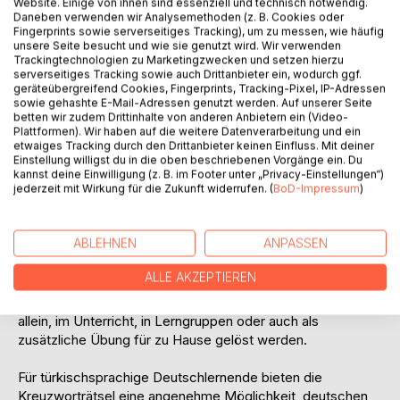
aufmerksam auf Schreibweise, Wortlänge und
Website. Einige von ihnen sind essenziell und technisch notwendig.
Daneben verwenden wir Analysemethoden (z. B. Cookies oder
Kreuzungspunkte achten.
Fingerprints sowie serverseitiges Tracking), um zu messen, wie häufig
unsere Seite besucht und wie sie genutzt wird. Wir verwenden
Ein besonderes Merkmal dieser deutsch-türkischen Rätsel
Trackingtechnologien zu Marketingzwecken und setzen hierzu
serverseitiges Tracking sowie auch Drittanbieter ein, wodurch ggf.
ist, dass beide Sprachen im selben Kreuzworträtselgitter
geräteübergreifend Cookies, Fingerprints, Tracking-Pixel, IP-Adressen
miteinander verbunden werden. Da Deutsch und Türkisch
sowie gehashte E-Mail-Adressen genutzt werden. Auf unserer Seite
beide das lateinische Alphabet verwenden, lassen sich
betten wir zudem Drittinhalte von anderen Anbietern ein (Video-
Plattformen). Wir haben auf die weitere Datenverarbeitung und ein
Wörter aus beiden Sprachen besonders gut in einem
etwaiges Tracking durch den Drittanbieter keinen Einfluss. Mit deiner
gemeinsamen Raster kreuzen. Gleichzeitig bleibt die
Einstellung willigst du in die oben beschriebenen Vorgänge ein. Du
Lösung anspruchsvoll, denn die Lernenden müssen auf
kannst deine Einwilligung (z. B. im Footer unter „Privacy-Einstellungen“)
jederzeit mit Wirkung für die Zukunft widerrufen. (
BoD-Impressum
)
Unterschiede in Rechtschreibung, Umlauten, türkischen
Sonderzeichen, Wortformen und Wortbedeutungen achten.
ABLEHNEN
ANPASSEN
Das Buch ist kein klassisches Lehrbuch und ersetzt keinen
Sprachkurs. Es ist vielmehr als ergänzendes Übungsbuch
ALLE AKZEPTIEREN
gedacht - zum Wiederholen, Festigen und spielerischen
Anwenden bereits bekannter Wörter. Die Rätsel können
allein, im Unterricht, in Lerngruppen oder auch als
zusätzliche Übung für zu Hause gelöst werden.
Für türkischsprachige Deutschlernende bieten die
Kreuzworträtsel eine angenehme Möglichkeit, deutschen