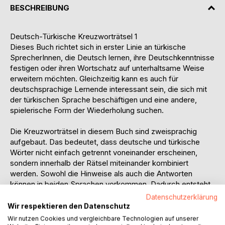
BESCHREIBUNG
Deutsch-Türkische Kreuzworträtsel 1
Dieses Buch richtet sich in erster Linie an türkische
SprecherInnen, die Deutsch lernen, ihre Deutschkenntnisse
festigen oder ihren Wortschatz auf unterhaltsame Weise
erweitern möchten. Gleichzeitig kann es auch für
deutschsprachige Lernende interessant sein, die sich mit
der türkischen Sprache beschäftigen und eine andere,
spielerische Form der Wiederholung suchen.
Die Kreuzworträtsel in diesem Buch sind zweisprachig
aufgebaut. Das bedeutet, dass deutsche und türkische
Wörter nicht einfach getrennt voneinander erscheinen,
sondern innerhalb der Rätsel miteinander kombiniert
werden. Sowohl die Hinweise als auch die Antworten
können in beiden Sprachen vorkommen. Dadurch entsteht
eine besondere Herausforderung: Wer das Rätsel löst,
Datenschutzerklärung
muss nicht nur die richtige Bedeutung erkennen, sondern
Wir respektieren den Datenschutz
auch zwischen den beiden Sprachen wechseln können und
Wir nutzen Cookies und vergleichbare Technologien auf unserer