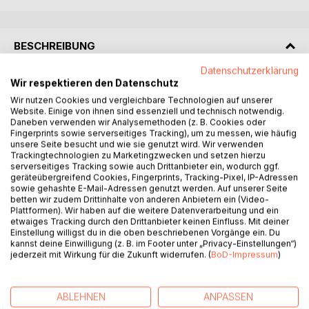
BESCHREIBUNG
Datenschutzerklärung
Wir respektieren den Datenschutz
FORZA, DU SCHAFFST DAS!
Wir nutzen Cookies und vergleichbare Technologien auf unserer
Website. Einige von ihnen sind essenziell und technisch notwendig.
Schön, dass du dir dieses Buch geschnappt hast!
Daneben verwenden wir Analysemethoden (z. B. Cookies oder
Fingerprints sowie serverseitiges Tracking), um zu messen, wie häufig
Es richtet sich an alle, die mit der italienischen Sprache zu
unsere Seite besucht und wie sie genutzt wird. Wir verwenden
Trackingtechnologien zu Marketingzwecken und setzen hierzu
tun haben - ganz egal, wo du gerade stehst. Ob du noch
serverseitiges Tracking sowie auch Drittanbieter ein, wodurch ggf.
am Anfang bist und dir Wort für Wort eine Basis aufbaust,
geräteübergreifend Cookies, Fingerprints, Tracking-Pixel, IP-Adressen
ob du schon ein solides Fundament hast und es ausbauen
sowie gehashte E-Mail-Adressen genutzt werden. Auf unserer Seite
betten wir zudem Drittinhalte von anderen Anbietern ein (Video-
möchtest, oder ob du bereits fließend Italienisch sprichst
Plattformen). Wir haben auf die weitere Datenverarbeitung und ein
und die Sprache einfach nicht einschlafen lassen willst; hier
etwaiges Tracking durch den Drittanbieter keinen Einfluss. Mit deiner
ist für jeden etwas dabei.
Einstellung willigst du in die oben beschriebenen Vorgänge ein. Du
Drei verschiedene Startpunkte, ein gemeinsames Ziel:
kannst deine Einwilligung (z. B. im Footer unter „Privacy-Einstellungen“)
jederzeit mit Wirkung für die Zukunft widerrufen. (
BoD-Impressum
)
Italienisch nicht nur irgendwie beherrschen, sondern
wirklich sicher damit umgehen.
Dieses Buch enthält 100 Kreuzworträtsel rund um
ABLEHNEN
ANPASSEN
allgemeine, alltagsnahe Vokabeln - Wörter, die dir nicht nur