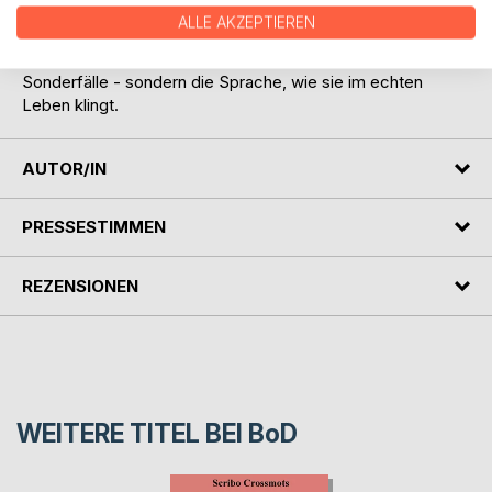
im Urlaub begegnen, sondern die du wirklich brauchst:
ALLE AKZEPTIEREN
beim Einkaufen, beim Erzählen, beim Denken auf
Italienisch. Kein Fachvokabular, keine konstruierten
Sonderfälle - sondern die Sprache, wie sie im echten
Leben klingt.
AUTOR/IN
PRESSESTIMMEN
REZENSIONEN
WEITERE TITEL BEI
BoD