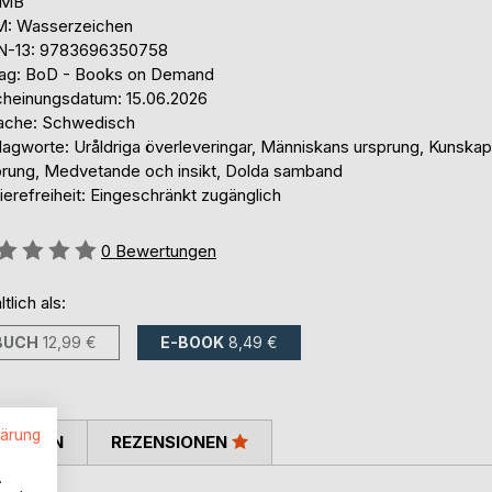
 MB
: Wasserzeichen
N-13: 9783696350758
lag: BoD - Books on Demand
cheinungsdatum: 15.06.2026
ache: Schwedisch
lagworte: Uråldriga överleveringar, Människans ursprung, Kunska
prung, Medvetande och insikt, Dolda samband
ierefreiheit: Eingeschränkt zugänglich
ertung::
0
Bewertungen
ltlich als:
BUCH
12,99 €
E-BOOK
8,49 €
lärung
TIMMEN
REZENSIONEN
.