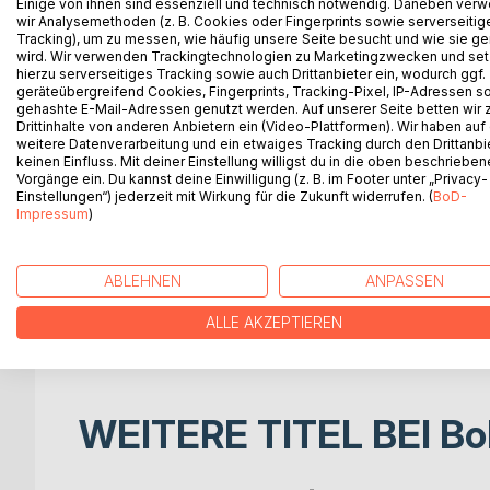
Einige von ihnen sind essenziell und technisch notwendig. Daneben ver
Varifrån kommer människans kunskap?
wir Analysemethoden (z. B. Cookies oder Fingerprints sowie serverseitig
Tracking), um zu messen, wie häufig unsere Seite besucht und wie sie ge
I tusentals år har mänskliga överleveringar berät
wird. Wir verwenden Trackingtechnologien zu Marketingzwecken und se
hierzu serverseitiges Tracking sowie auch Drittanbieter ein, wodurch ggf.
bortom människans egen erfarenhet. Sumeriska tex
geräteübergreifend Cookies, Fingerprints, Tracking-Pixel, IP-Adressen s
påverkat människan - och insikter som plötsligt ver
gehashte E-Mail-Adressen genutzt werden. Auf unserer Seite betten wir
Drittinhalte von anderen Anbietern ein (Video-Plattformen). Wir haben auf
Handlar det om verkliga händelser? Symboliska be
weitere Datenverarbeitung und ein etwaiges Tracking durch den Drittanbi
keinen Einfluss. Mit deiner Einstellung willigst du in die oben beschriebe
Vorgänge ein. Du kannst deine Einwilligung (z. B. im Footer unter „Privacy-
Denna bok följer dessa frågor med öppenhet, skär
Einstellungen“) jederzeit mit Wirkung für die Zukunft widerrufen. (
BoD-
moderna frågeställningar och leder läsaren till en p
Impressum
)
En bok för alla som är beredda att ifrågasätta etab
ABLEHNEN
ANPASSEN
medvetandets ursprung ur ett större perspektiv.
ALLE AKZEPTIEREN
www.spiritual-works.com
WEITERE TITEL BEI
Bo