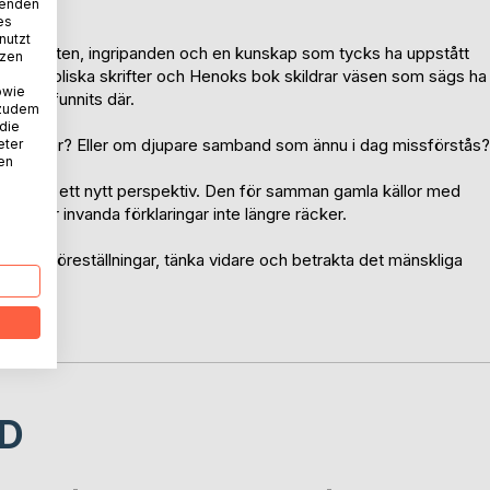
wenden
es
nutzt
tat om möten, ingripanden och en kunskap som tycks ha uppstått
tzen
ter, bibliska skrifter och Henoks bok skildrar väsen som sägs ha
owie
kar ha funnits där.
 zudem
 die
rättelser? Eller om djupare samband som ännu i dag missförstås?
eter
nen
pa och ett nytt perspektiv. Den för samman gamla källor med
unkt där invanda förklaringar inte längre räcker.
lerade föreställningar, tänka vidare och betrakta det mänskliga
D