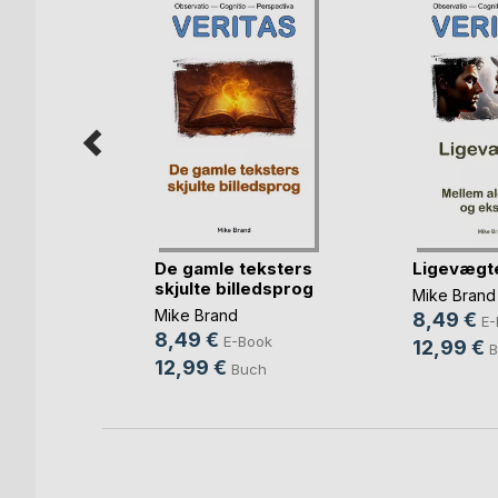
 Oculta
De gamle teksters
Ligevægt
nos(...)
skjulte billedsprog
Mike Brand
Mike Brand
8,49 €
E-
8,49 €
ok
E-Book
12,99 €
B
12,99 €
h
Buch