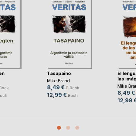
en
Tasapaino
El lengu
las imág
Mike Brand
Mike Bra
8,49 €
Book
E-Book
8,49 €
12,99 €
uch
Buch
12,99 