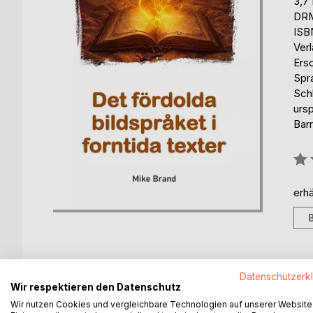
3,7
DRM
ISB
Ver
Ers
Spr
Sch
urs
Barr
Bew
0%
erhä
Datenschutzerk
BESCHREIBUNG
AUTOR/IN
PRESSES
Wir respektieren den Datenschutz
Wir nutzen Cookies und vergleichbare Technologien auf unserer Website