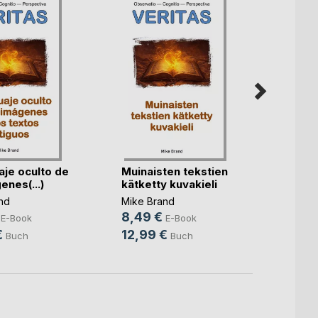
aje oculto de
Muinaisten tekstien
L'Équi
enes(...)
kätketty kuvakieli
Mike B
nd
Mike Brand
8,49
8,49 €
E-Book
E-Book
12,9
€
12,99 €
Buch
Buch