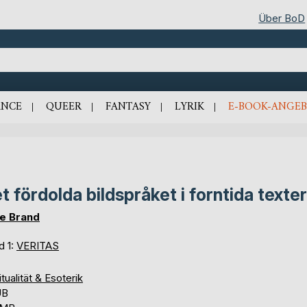
Über BoD
NCE
QUEER
FANTASY
LYRIK
E-BOOK-ANGEB
t fördolda bildspråket i forntida texter
e Brand
d 1:
VERITAS
itualität & Esoterik
UB