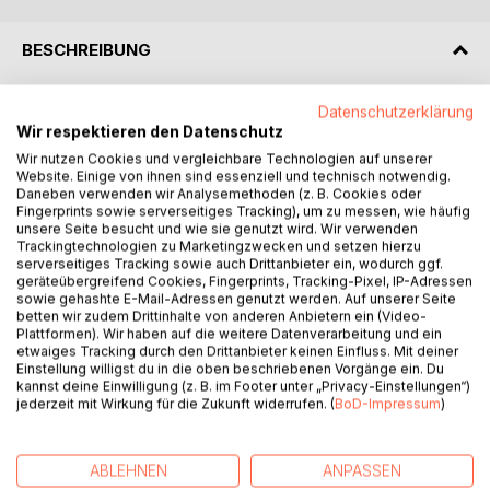
BESCHREIBUNG
Nach der Geburt ihrer Zwillinge müssen Nirvin und Edoardo
Datenschutzerklärung
Wir respektieren den Datenschutz
mit der Unterstützung
alter und neuer Verbündeter ihre Mission fortsetzten und
Wir nutzen Cookies und vergleichbare Technologien auf unserer
Website. Einige von ihnen sind essenziell und technisch notwendig.
die
Daneben verwenden wir Analysemethoden (z. B. Cookies oder
Fragmente des Heka-Steins zerstören. Während das Land
Fingerprints sowie serverseitiges Tracking), um zu messen, wie häufig
weiter unter der
unsere Seite besucht und wie sie genutzt wird. Wir verwenden
Trackingtechnologien zu Marketingzwecken und setzen hierzu
grausamen Herrschaft Al Halabis leidet, werden die
serverseitiges Tracking sowie auch Drittanbieter ein, wodurch ggf.
Freunde von einer
geräteübergreifend Cookies, Fingerprints, Tracking-Pixel, IP-Adressen
noch viel dunkleren und gefährlicheren Macht bedroht: Der
sowie gehashte E-Mail-Adressen genutzt werden. Auf unserer Seite
betten wir zudem Drittinhalte von anderen Anbietern ein (Video-
mysteriöse Iblis
Plattformen). Wir haben auf die weitere Datenverarbeitung und ein
ist ihnen dicht auf den Fersen, der durch Seth
etwaiges Tracking durch den Drittanbieter keinen Einfluss. Mit deiner
übernatürliche Kräfte und
Einstellung willigst du in die oben beschriebenen Vorgänge ein. Du
kannst deine Einwilligung (z. B. im Footer unter „Privacy-Einstellungen“)
Fähigkeiten besitzt und die fürchterlichen Shaitans anführt.
jederzeit mit Wirkung für die Zukunft widerrufen. (
BoD-Impressum
)
Das letzte
Abenteuer wird Nirvin und Edoardo an ihre Grenzen bringen,
doch die
ABLEHNEN
ANPASSEN
härteste Probe erwartet sie am Ende ihrer Mission, die jäh