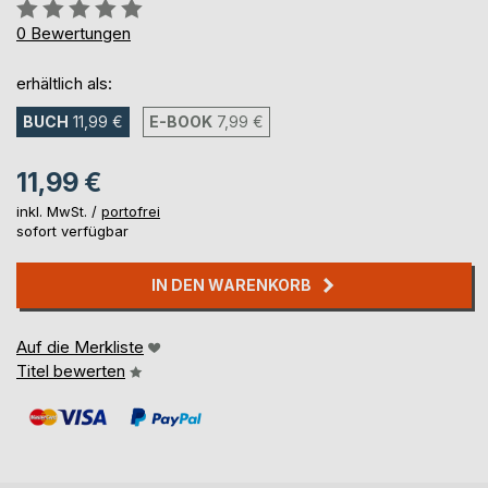
Bewertung::
0%
0
Bewertungen
erhältlich als:
BUCH
11,99 €
E-BOOK
7,99 €
11,99 €
inkl. MwSt. /
portofrei
sofort verfügbar
IN DEN WARENKORB
Auf die Merkliste
Titel bewerten