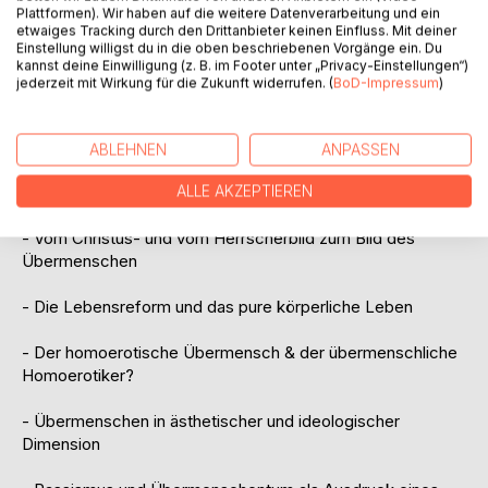
und Vision.
Plattformen). Wir haben auf die weitere Datenverarbeitung und ein
Ideologie-Kritik und demgegenüber das Aufzeigen von
etwaiges Tracking durch den Drittanbieter keinen Einfluss. Mit deiner
Einstellung willigst du in die oben beschriebenen Vorgänge ein. Du
möglichen konstruktiven Schlüssen markieren so auch die
kannst deine Einwilligung (z. B. im Footer unter „Privacy-Einstellungen“)
zwei wesentlichen argumentatorischen Stränge des
jederzeit mit Wirkung für die Zukunft widerrufen. (
BoD-Impressum
)
Buches.
Dabei wird ein Ausblick über das Fin de siècle hinaus bis in
unsere Gegenwart gewagt.
ABLEHNEN
ANPASSEN
Aus dem Inhalt:
ALLE AKZEPTIEREN
- Vom Christus- und vom Herrscherbild zum Bild des
Übermenschen
- Die Lebensreform und das pure körperliche Leben
- Der homoerotische Übermensch & der übermenschliche
Homoerotiker?
- Übermenschen in ästhetischer und ideologischer
Dimension