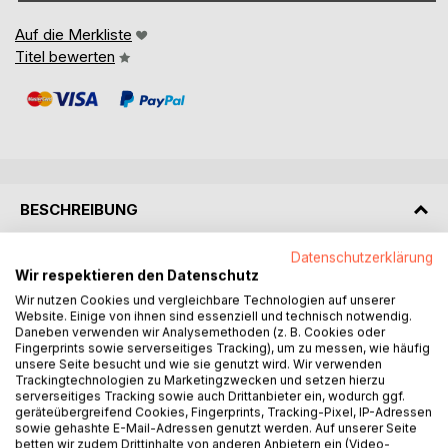
Auf die Merkliste
Titel bewerten
BESCHREIBUNG
Datenschutzerklärung
Das vorliegende Buch ist eine gekürzte und überarbeitete
Wir respektieren den Datenschutz
Fassung einer Dissertationsschrift und thematisiert neben
Wir nutzen Cookies und vergleichbare Technologien auf unserer
Nietzsches Übermensch eine ganze Epoche, die z.B. auch
Website. Einige von ihnen sind essenziell und technisch notwendig.
die Edelmensch-Ideologie des späten Karl Mays und
Daneben verwenden wir Analysemethoden (z. B. Cookies oder
Fingerprints sowie serverseitiges Tracking), um zu messen, wie häufig
dessen Illustrators Sascha Schneider hervorbringt.
unsere Seite besucht und wie sie genutzt wird. Wir verwenden
Trackingtechnologien zu Marketingzwecken und setzen hierzu
Es entfaltet sich ein Panorama der (nicht zuletzt
serverseitiges Tracking sowie auch Drittanbieter ein, wodurch ggf.
geräteübergreifend Cookies, Fingerprints, Tracking-Pixel, IP-Adressen
ästhetisch) um ein
sowie gehashte E-Mail-Adressen genutzt werden. Auf unserer Seite
Menschenbild ringenden Moderne – zwischen Ideologie
betten wir zudem Drittinhalte von anderen Anbietern ein (Video-