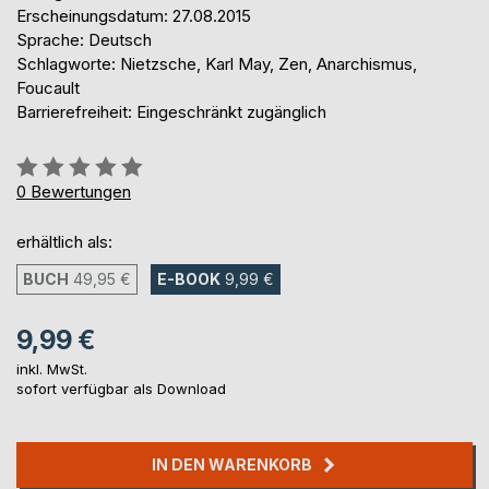
Erscheinungsdatum: 27.08.2015
Sprache: Deutsch
Schlagworte: Nietzsche, Karl May, Zen, Anarchismus,
Foucault
Barrierefreiheit: Eingeschränkt zugänglich
Bewertung::
0%
0
Bewertungen
erhältlich als:
BUCH
49,95 €
E-BOOK
9,99 €
9,99 €
inkl. MwSt.
sofort verfügbar als Download
IN DEN WARENKORB