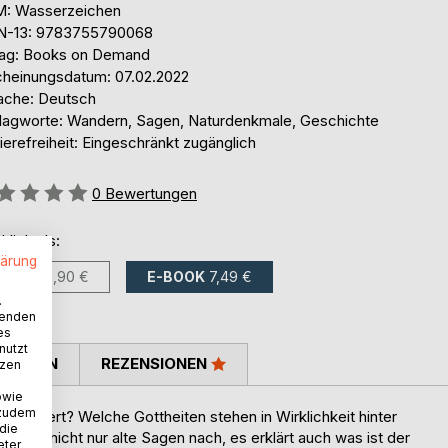
: Wasserzeichen
N-13: 9783755790068
lag: Books on Demand
cheinungsdatum: 07.02.2022
ache: Deutsch
lagworte: Wandern, Sagen, Naturdenkmale, Geschichte
ierefreiheit: Eingeschränkt zugänglich
ertung::
0
Bewertungen
ltlich als:
lärung
BUCH
18,90 €
E-BOOK
7,49 €
.
wenden
es
nutzt
TIMMEN
REZENSIONEN
tzen
owie
 zudem
 okkupiert? Welche Gottheiten stehen in Wirklichkeit hinter
 die
zählt nicht nur alte Sagen nach, es erklärt auch was ist der
eter