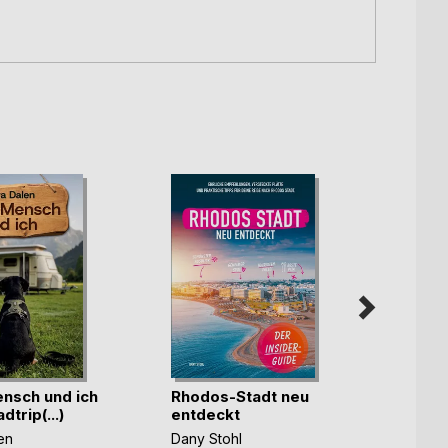
nsch und ich
Rhodos-Stadt neu
dtrip(...)
entdeckt
Wund
Innen
en
Dany Stohl