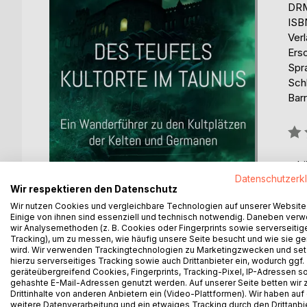
DRM
ISB
Ver
Ers
Spr
Sch
Barr
Bew
0%
erhä
Datenschutzerk
Wir respektieren den Datenschutz
Wir nutzen Cookies und vergleichbare Technologien auf unserer Website
Einige von ihnen sind essenziell und technisch notwendig. Daneben ver
wir Analysemethoden (z. B. Cookies oder Fingerprints sowie serverseitig
Tracking), um zu messen, wie häufig unsere Seite besucht und wie sie ge
BESCHREIBUNG
AUTOR/IN
PRESSES
wird. Wir verwenden Trackingtechnologien zu Marketingzwecken und se
hierzu serverseitiges Tracking sowie auch Drittanbieter ein, wodurch ggf.
geräteübergreifend Cookies, Fingerprints, Tracking-Pixel, IP-Adressen s
gehashte E-Mail-Adressen genutzt werden. Auf unserer Seite betten wir
Wie hat die Kirche die heiligen Kultorte der Heiden
Drittinhalte von anderen Anbietern ein (Video-Plattformen). Wir haben auf
Riesen, weißen Frauen und Teufeln? Dieses Buch er
weitere Datenverarbeitung und ein etwaiges Tracking durch den Drittanbi