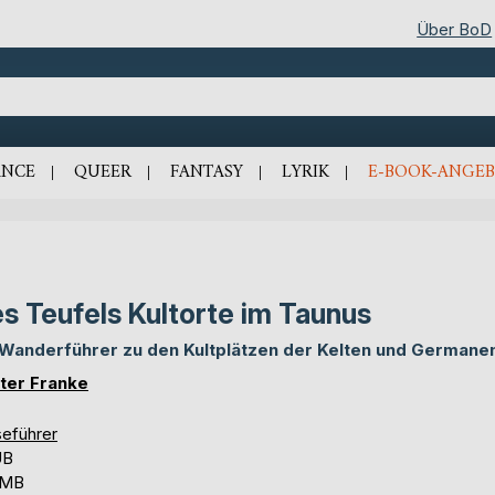
Über BoD
NCE
QUEER
FANTASY
LYRIK
E-BOOK-ANGEB
s Teufels Kultorte im Taunus
 Wanderführer zu den Kultplätzen der Kelten und Germane
ter Franke
seführer
UB
 MB