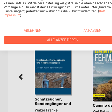
wahre Kern der Sagen und noch wichtiger: Wo lie
keinen Einfluss. Mit deiner Einstellung willigst du in die oben beschriebe
Vorgänge ein. Du kannst deine Einwilligung (z. B. im Footer unter „Privacy-
dorthin. Diese Buch gibt Antworten und zeigt die W
Einstellungen“) jederzeit mit Wirkung für die Zukunft widerrufen. (
BoD-
Impressum
)
WEITERE TITEL BEI
Bo
ABLEHNEN
ANPASSEN
ALLE AKZEPTIEREN
Volume 1
Schatzsucher,
Sondengänger und
Camino d
Hob(...)
Walter Franke
ok
Karl Fellmer