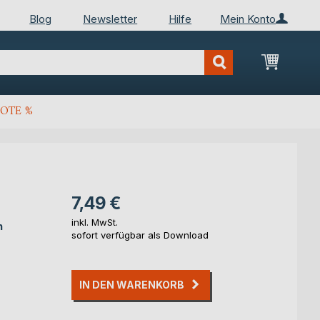
Blog
Newsletter
Hilfe
Mein Konto
Mein Wa
OTE %
7,49 €
inkl. MwSt.
n
sofort verfügbar als Download
IN DEN WARENKORB