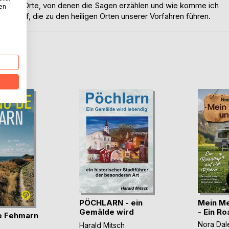
gen die Orte, von denen die Sagen erzählen und wie komme ich
nen
ege auf, die zu den heiligen Orten unserer Vorfahren führen.
D
PÖCHLARN - ein
Mein Me
Gemälde wird
- Ein Roa
e Fehmarn
lebendig
Nora Dal
Harald Mitsch