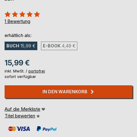
Bewertung::
100%
1
Bewertung
erhältlich als:
BUCH
15,99 €
E-BOOK
4,49 €
15,99 €
inkl. MwSt. /
portofrei
sofort verfügbar
IN DEN WARENKORB
Auf die Merkliste
Titel bewerten