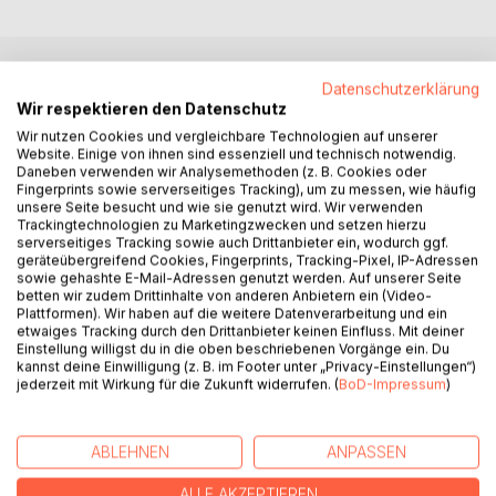
Datenschutzerklärung
BESCHREIBUNG
Wir respektieren den Datenschutz
Wir nutzen Cookies und vergleichbare Technologien auf unserer
Website. Einige von ihnen sind essenziell und technisch notwendig.
Zwei Herzen. Ein Geheimnis. Und eine Wahrheit, die alles
Daneben verwenden wir Analysemethoden (z. B. Cookies oder
verändert.
Fingerprints sowie serverseitiges Tracking), um zu messen, wie häufig
unsere Seite besucht und wie sie genutzt wird. Wir verwenden
Helen Noxton hat es geschafft. Mit achtundzwanzig Jahren
Trackingtechnologien zu Marketingzwecken und setzen hierzu
serverseitiges Tracking sowie auch Drittanbieter ein, wodurch ggf.
führt sie ihr eigenes Beautyimperium und steht an der
geräteübergreifend Cookies, Fingerprints, Tracking-Pixel, IP-Adressen
Erfolgsspitze ihrer Karriere. Ihr verträumtes Kleinstadtleben
sowie gehashte E-Mail-Adressen genutzt werden. Auf unserer Seite
in der Nähe von London könnte nicht besser laufen. Doch
betten wir zudem Drittinhalte von anderen Anbietern ein (Video-
Plattformen). Wir haben auf die weitere Datenverarbeitung und ein
ausgerechnet dann kreuzt der Neuankömmling der Stadt
etwaiges Tracking durch den Drittanbieter keinen Einfluss. Mit deiner
ihre Wege - der arrogante und unnahbare Dermatologe Dr.
Einstellung willigst du in die oben beschriebenen Vorgänge ein. Du
Marc White. Er ist es gewohnt, keine Kompromisse
kannst deine Einwilligung (z. B. im Footer unter „Privacy-Einstellungen“)
jederzeit mit Wirkung für die Zukunft widerrufen. (
BoD-Impressum
)
einzugehen, und sorgt schnell für reichlich Ärger in Helens
geordnetem Leben. Was sie nicht ahnt: Ausgerechnet er
bringt einen Stein ins Rollen, durch den sie von ihrer
ABLEHNEN
ANPASSEN
Vergangenheit eingeholt wird, und schon bald steht sie
einer Wahrheit gegenüber, die alles bisher Geglaubte in den
ALLE AKZEPTIEREN