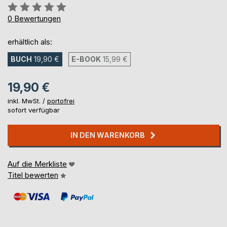
Bewertung::
0%
0
Bewertungen
erhältlich als:
BUCH
19,90 €
E-BOOK
15,99 €
19,90 €
inkl. MwSt. /
portofrei
sofort verfügbar
IN DEN WARENKORB
Auf die Merkliste
Titel bewerten