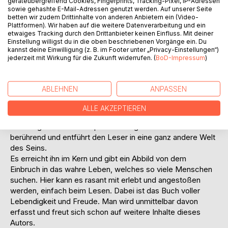
geräteübergreifend Cookies, Fingerprints, Tracking-Pixel, IP-Adressen
Zuwendung-Weisheit-Umdenken-Charisma-Klarheit
sowie gehashte E-Mail-Adressen genutzt werden. Auf unserer Seite
betten wir zudem Drittinhalte von anderen Anbietern ein (Video-
Plattformen). Wir haben auf die weitere Datenverarbeitung und ein
Dieses Buch ist ein stark autobiografisches Erstlingswerk
etwaiges Tracking durch den Drittanbieter keinen Einfluss. Mit deiner
des Autors Frank Reinoss. Der Namensgeber ist der süße
Einstellung willigst du in die oben beschriebenen Vorgänge ein. Du
kannst deine Einwilligung (z. B. im Footer unter „Privacy-Einstellungen“)
Nachzügler Neo, der mit Down Syndrom zur Welt kam und
jederzeit mit Wirkung für die Zukunft widerrufen. (
BoD-Impressum
)
auch HerrZwuck genannt wird. Zwuck steht dabei für
Zwerg aber auch für Zuwendung-Weisheit-Umdenken-
Charisma-Klarheit.
ABLEHNEN
ANPASSEN
Das Buch ist eckig, wild und voller Energie und enthält, wie
alle Bücher des Autors, neben den teilweise kuriosen
ALLE AKZEPTIEREN
Geschichten mitten aus dem Leben auch die alten Fragen
aus Religion und Philosophie. Es ist gut verständlich und tief
berührend und entführt den Leser in eine ganz andere Welt
des Seins.
Es erreicht ihn im Kern und gibt ein Abbild von dem
Einbruch in das wahre Leben, welches so viele Menschen
suchen. Hier kann es rasant mit erlebt und angestoßen
werden, einfach beim Lesen. Dabei ist das Buch voller
Lebendigkeit und Freude. Man wird unmittelbar davon
erfasst und freut sich schon auf weitere Inhalte dieses
Autors.