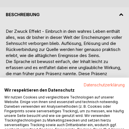
BESCHREIBUNG
Der Zwuck Effekt - Einbruch in dein wahres Leben enthält
alles, was dir bisher in dieser Welt der Erscheinungen voller
Sehnsucht verborgen blieb. Auflösung, Erlösung und die
Rückverbindung zur Quelle werden hier genauso praktisch
erlebt, wie die alltäglichen Ereignisse des Seins.
Die Sprache ist bewusst einfach, der Inhalt leicht zu
erfassen und es entfaltet dabei eine unglaubliche Wirkung,
die man früher pure Präsenz nannte. Diese Präsenz
entwickelt sich in dir als ein unteilbares Erleben, welches
Datenschutzerklärung
wie ein Tor zu neuen Dimensionen erfahren wird.
Wir respektieren den Datenschutz
Dieses Buch handelt von dem Einbruch in dein wahres
Wir nutzen Cookies und vergleichbare Technologien auf unserer
Leben, ins Jetzt, egal, an welchem Punkt du dich
Website. Einige von ihnen sind essenziell und technisch notwendig.
befindest. Es ist ohne Bedeutung, ob dir dieses Buch
Daneben verwenden wir Analysemethoden (z. B. Cookies oder
gefällt oder du alles verstehst. Es erfasst dich regelrecht
Fingerprints sowie serverseitiges Tracking), um zu messen, wie häufig
dynamisch in der dir entsprechenden Form und
unsere Seite besucht und wie sie genutzt wird. Wir verwenden
Trackingtechnologien zu Marketingzwecken und setzen hierzu
Ausprägung. Es wirkt durch reines Dasein, mehr nicht. Bist
serverseitiges Tracking sowie auch Drittanbieter ein, wodurch ggf.
du reif dafür?