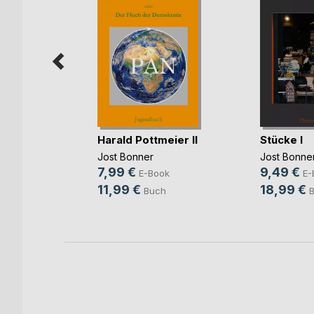
eht dich
Harald Pottmeier II
Stücke I
r
Jost Bonner
Jost Bonne
ook
7,99 €
9,49 €
E-Book
E-
ch
11,99 €
18,99 €
Buch