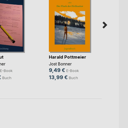
ut
Harald Pottmeier
Taipa
ner
Jost Bonner
Jost B
9,49 €
7,49
E-Book
E-Book
€
13,99 €
11,99
Buch
Buch