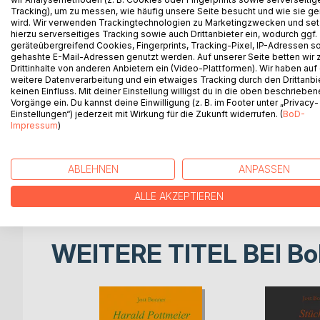
Holger Buschner, 35, Koch, Single nach einer schm
Tracking), um zu messen, wie häufig unsere Seite besucht und wie sie ge
Ostseeurlaub, um sich von der Einsamkeit zu befre
wird. Wir verwenden Trackingtechnologien zu Marketingzwecken und se
Kollege ein Büchlein mit, dessen Lektüre sich als 
hierzu serverseitiges Tracking sowie auch Drittanbieter ein, wodurch ggf.
geräteübergreifend Cookies, Fingerprints, Tracking-Pixel, IP-Adressen s
charmanten aber unnahbaren Frau. Als er am nächt
gehashte E-Mail-Adressen genutzt werden. Auf unserer Seite betten wir
nackte Frauenleiche mit beinahe abgetrenntem Kop
Drittinhalte von anderen Anbietern ein (Video-Plattformen). Wir haben auf
Tanzlokal erweist. Da die Polizei wenig später w
weitere Datenverarbeitung und ein etwaiges Tracking durch den Drittanbi
keinen Einfluss. Mit deiner Einstellung willigst du in die oben beschriebe
wird Buschners Anzeige nicht sehr ernst genommen.
Vorgänge ein. Du kannst deine Einwilligung (z. B. im Footer unter „Privacy-
Tanzlokal. Hier macht er eine unerwartete wie fol
Einstellungen“) jederzeit mit Wirkung für die Zukunft widerrufen. (
BoD-
Selbstanfechtung reißt.
Impressum
)
Neben dem kriminalistischen durchzieht die Erzäh
Die oft pointierte Verflechtung mit Zitaten aus 
Erzählung ihren besonderen
ABLEHNEN
ANPASSEN
Reiz.
ALLE AKZEPTIEREN
WEITERE TITEL BEI
Bo