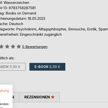
: Wasserzeichen
N-13: 9783756287581
lag: Books on Demand
cheinungsdatum: 18.05.2022
ache: Deutsch
agworte: Psychokrimi, Alltagsphilosphie, Sinnsuche, Erotik, Span
ierefreiheit: Eingeschränkt zugänglich
ertung::
0
Bewertungen
ltlich als:
BUCH
11,99 €
E-BOOK
8,99 €
lärung
TIMMEN
REZENSIONEN
.
wenden
es