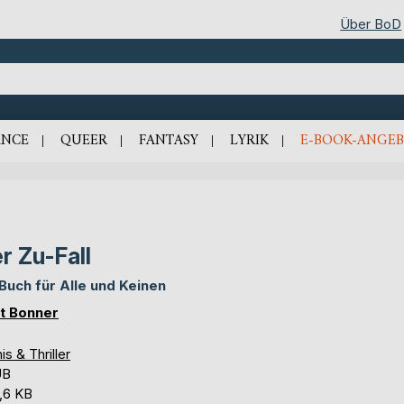
Über BoD
NCE
QUEER
FANTASY
LYRIK
E-BOOK-ANGEB
r Zu-Fall
 Buch für Alle und Keinen
t Bonner
is & Thriller
UB
,6 KB