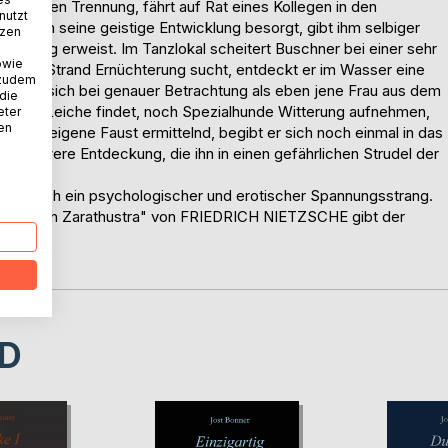
erzlichen Trennung, fährt auf Rat eines Kollegen in den
nutzt
ien. Um seine geistige Entwicklung besorgt, gibt ihm selbiger
tzen
schwierig erweist. Im Tanzlokal scheitert Buschner bei einer sehr
owie
lichen Strand Ernüchterung sucht, entdeckt er im Wasser eine
 zudem
f, die sich bei genauer Betrachtung als eben jene Frau aus dem
 die
eder die Leiche findet, noch Spezialhunde Witterung aufnehmen,
eter
nen
 Auf eigene Faust ermittelnd, begibt er sich noch einmal in das
genschwere Entdeckung, die ihn in einen gefährlichen Strudel der
lung noch ein psychologischer und erotischer Spannungsstrang.
"Also sprach Zarathustra" von FRIEDRICH NIETZSCHE gibt der
D