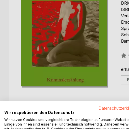
DRM
ISB
Ver
Ers
Spr
Schl
Barr
Bew
0%
erhä
Datenschutzerk
Wir respektieren den Datenschutz
BESCHREIBUNG
AUTOR/IN
PRESSES
Wir nutzen Cookies und vergleichbare Technologien auf unserer Website
Einige von ihnen sind essenziell und technisch notwendig. Daneben ver
wir Analysemethoden (z. B. Cookies oder Fingerprints sowie serverseitig