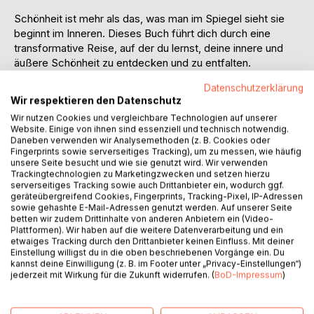
Schönheit ist mehr als das, was man im Spiegel sieht sie
beginnt im Inneren. Dieses Buch führt dich durch eine
transformative Reise, auf der du lernst, deine innere und
äußere Schönheit zu entdecken und zu entfalten.
Datenschutzerklärung
In "Der Wunsch schön zu sein" erfährst du, wie du durch
Wir respektieren den Datenschutz
Selbstliebe, positive Gedanken und bewusste Pflege nicht
Wir nutzen Cookies und vergleichbare Technologien auf unserer
nur dein Selbstbewusstsein stärkst, sondern auch deine
Website. Einige von ihnen sind essenziell und technisch notwendig.
natürliche Ausstrahlung zum Leuchten bringst. Von der
Daneben verwenden wir Analysemethoden (z. B. Cookies oder
Entwicklung einer effektiven Hautpflege-Routine über die
Fingerprints sowie serverseitiges Tracking), um zu messen, wie häufig
unsere Seite besucht und wie sie genutzt wird. Wir verwenden
Wahl der richtigen Kleidung bis hin zur Heilung alter
Trackingtechnologien zu Marketingzwecken und setzen hierzu
emotionaler Wunden durch Therapie dieses Buch bietet dir
serverseitiges Tracking sowie auch Drittanbieter ein, wodurch ggf.
wertvolle Tipps und Strategien, um die beste Version
geräteübergreifend Cookies, Fingerprints, Tracking-Pixel, IP-Adressen
sowie gehashte E-Mail-Adressen genutzt werden. Auf unserer Seite
deiner selbst zu werden.
betten wir zudem Drittinhalte von anderen Anbietern ein (Video-
Plattformen). Wir haben auf die weitere Datenverarbeitung und ein
Mit praktischen Anleitungen, persönlichen Zielsetzungen
etwaiges Tracking durch den Drittanbieter keinen Einfluss. Mit deiner
Einstellung willigst du in die oben beschriebenen Vorgänge ein. Du
und einer klaren Struktur hilft dir dieses Buch, einen
kannst deine Einwilligung (z. B. im Footer unter „Privacy-Einstellungen“)
individuellen Schönheitsplan zu erstellen, der deine innere
jederzeit mit Wirkung für die Zukunft widerrufen. (
BoD-Impressum
)
und äußere Schönheit fördert. Am Ende wirst du verstehen,
dass wahre Schönheit subjektiv ist und vor allem in deinen
Augen liegt.