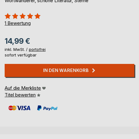
Wortwanderer, schöne Literatur, Sterne
Bewertung::
100%
1
Bewertung
14,99 €
inkl. MwSt. /
portofrei
sofort verfügbar
IN DEN WARENKORB
Auf die Merkliste
Titel bewerten