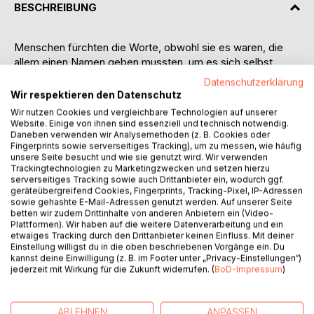
BESCHREIBUNG
Menschen fürchten die Worte, obwohl sie es waren, die
allem einen Namen geben mussten, um es sich selbst
erträglicher zu machen. Sie sagen -Tod- , weil es einfacher
Datenschutzerklärung
ist, drei Buchstaben auszusprechen, als zu versuchen, die
Wir respektieren den Datenschutz
eigentliche Wahrheit dahinter zu ergründen.
Wir nutzen Cookies und vergleichbare Technologien auf unserer
Website. Einige von ihnen sind essenziell und technisch notwendig.
Daneben verwenden wir Analysemethoden (z. B. Cookies oder
Ideas Welt zerfällt durch die Folgen ihrer Krankheit mit
Fingerprints sowie serverseitiges Tracking), um zu messen, wie häufig
jedem Tag mehr.
unsere Seite besucht und wie sie genutzt wird. Wir verwenden
Doch am Ende ihres Lebens angekommen stellt sie fest,
Trackingtechnologien zu Marketingzwecken und setzen hierzu
dass es einen Ort gab, an dem sie sich immer sicher
serverseitiges Tracking sowie auch Drittanbieter ein, wodurch ggf.
geräteübergreifend Cookies, Fingerprints, Tracking-Pixel, IP-Adressen
gefühlt hat:
sowie gehashte E-Mail-Adressen genutzt werden. Auf unserer Seite
betten wir zudem Drittinhalte von anderen Anbietern ein (Video-
In ihrer Fantasie.
Plattformen). Wir haben auf die weitere Datenverarbeitung und ein
etwaiges Tracking durch den Drittanbieter keinen Einfluss. Mit deiner
Einstellung willigst du in die oben beschriebenen Vorgänge ein. Du
Auf ihrer letzen Reise trifft sie einen wortgewandten jungen
kannst deine Einwilligung (z. B. im Footer unter „Privacy-Einstellungen“)
Mann, der sich bei ihr als -Der Wortwanderer- vorstellt.
jederzeit mit Wirkung für die Zukunft widerrufen. (
BoD-Impressum
)
Gemeinsam erleben sie vergangene Situationen aus ihrem
Leben und treffen Charaktere aus ihren eigenen
Geschichten, um irgendwo, inmitten aller Fragen, den Sinn
ABLEHNEN
ANPASSEN