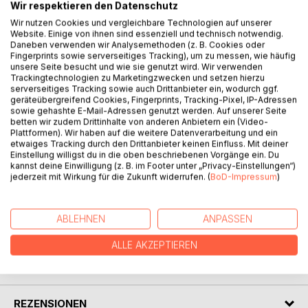
Wir respektieren den Datenschutz
Wir nutzen Cookies und vergleichbare Technologien auf unserer
Wenn die Lust an der Sprache sich mit der Liebe zum Tier
Website. Einige von ihnen sind essenziell und technisch notwendig.
verbindet, hört man buchstäblich "die Kastagnetten der
Daneben verwenden wir Analysemethoden (z. B. Cookies oder
Fingerprints sowie serverseitiges Tracking), um zu messen, wie häufig
Zikaden zucken", die Nachtigall um "Mi-mi-mitternacht"
unsere Seite besucht und wie sie genutzt wird. Wir verwenden
singen oder Wildschweine "lümmelhaft im dumpfen Sumpf
Trackingtechnologien zu Marketingzwecken und setzen hierzu
buddeln". Humorvoll, nachdenklich, poetisch werden Tiere
serverseitiges Tracking sowie auch Drittanbieter ein, wodurch ggf.
geräteübergreifend Cookies, Fingerprints, Tracking-Pixel, IP-Adressen
belauscht und beobachtet. Dahinter steckt eine Fülle
sowie gehashte E-Mail-Adressen genutzt werden. Auf unserer Seite
biologischer Details, auch kritische Töne sind dabei, etwa
betten wir zudem Drittinhalte von anderen Anbietern ein (Video-
wenn sich die Bartmeise über einen sterbenden Fluss
Plattformen). Wir haben auf die weitere Datenverarbeitung und ein
etwaiges Tracking durch den Drittanbieter keinen Einfluss. Mit deiner
beklagt. Aber auch ohne alles zu ergründen, kann sich der
Einstellung willigst du in die oben beschriebenen Vorgänge ein. Du
Leser dem Klang und Rhythmus der Verse überlassen, ob
kannst deine Einwilligung (z. B. im Footer unter „Privacy-Einstellungen“)
Liedstrophe, Sonett, Limerick, Ode, Villanella oder
jederzeit mit Wirkung für die Zukunft widerrufen. (
BoD-Impressum
)
ungereimt. Und was ist nun eigentlich ein Wobbegong?
ABLEHNEN
ANPASSEN
AUTOR/IN
ALLE AKZEPTIEREN
PRESSESTIMMEN
REZENSIONEN