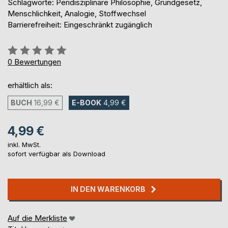
Schlagworte: Peridisziplinäre Philosophie, Grundgesetz,
Menschlichkeit, Analogie, Stoffwechsel
Barrierefreiheit: Eingeschränkt zugänglich
Bewertung::
0%
0
Bewertungen
erhältlich als:
BUCH
16,99 €
E-BOOK
4,99 €
4,99 €
inkl. MwSt.
sofort verfügbar als Download
IN DEN WARENKORB
Auf die Merkliste