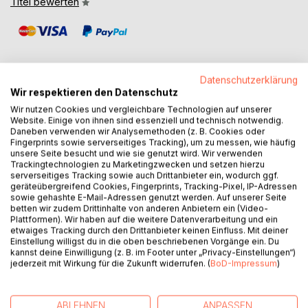
Titel bewerten
Datenschutzerklärung
Wir respektieren den Datenschutz
BESCHREIBUNG
Wir nutzen Cookies und vergleichbare Technologien auf unserer
Website. Einige von ihnen sind essenziell und technisch notwendig.
Daneben verwenden wir Analysemethoden (z. B. Cookies oder
Fingerprints sowie serverseitiges Tracking), um zu messen, wie häufig
Dieses Buch ist eine Hinwendung zum Individuellen in der
unsere Seite besucht und wie sie genutzt wird. Wir verwenden
jeweiligen Umgebung. Es wird eine Hochkultur, die unter
Trackingtechnologien zu Marketingzwecken und setzen hierzu
den besonderen Bedingungen möglich ist, beschrieben.
serverseitiges Tracking sowie auch Drittanbieter ein, wodurch ggf.
geräteübergreifend Cookies, Fingerprints, Tracking-Pixel, IP-Adressen
Lange waren die Menschen als Partner von der Natur
sowie gehashte E-Mail-Adressen genutzt werden. Auf unserer Seite
akzeptiert worden. Nun würde die Erde energiereicher und
betten wir zudem Drittinhalte von anderen Anbietern ein (Video-
wärmer werden. Die persönliche Abgabe, der
Plattformen). Wir haben auf die weitere Datenverarbeitung und ein
etwaiges Tracking durch den Drittanbieter keinen Einfluss. Mit deiner
Energieausgleich, der Schutz vor einem fieberhaften
Einstellung willigst du in die oben beschriebenen Vorgänge ein. Du
Kollaps wird immer schwerer. Eine peridisziplinäre
kannst deine Einwilligung (z. B. im Footer unter „Privacy-Einstellungen“)
Philosophie soll daher eine individuelle
jederzeit mit Wirkung für die Zukunft widerrufen. (
BoD-Impressum
)
Positionsbestimmung zur Orientierung in diesem
komplexen Zusammenhang darstellen.
Diese Philosophie geht von einer geheimnisvollen
ABLEHNEN
ANPASSEN