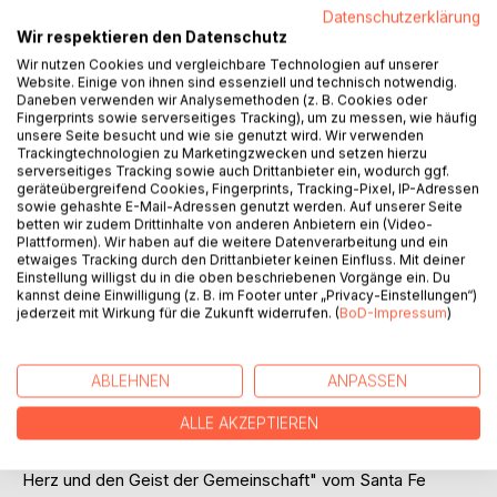
Auf die Merkliste
Datenschutzerklärung
Titel bewerten
Wir respektieren den Datenschutz
Wir nutzen Cookies und vergleichbare Technologien auf unserer
Website. Einige von ihnen sind essenziell und technisch notwendig.
Daneben verwenden wir Analysemethoden (z. B. Cookies oder
Fingerprints sowie serverseitiges Tracking), um zu messen, wie häufig
unsere Seite besucht und wie sie genutzt wird. Wir verwenden
Trackingtechnologien zu Marketingzwecken und setzen hierzu
serverseitiges Tracking sowie auch Drittanbieter ein, wodurch ggf.
geräteübergreifend Cookies, Fingerprints, Tracking-Pixel, IP-Adressen
BESCHREIBUNG
sowie gehashte E-Mail-Adressen genutzt werden. Auf unserer Seite
betten wir zudem Drittinhalte von anderen Anbietern ein (Video-
Plattformen). Wir haben auf die weitere Datenverarbeitung und ein
etwaiges Tracking durch den Drittanbieter keinen Einfluss. Mit deiner
Geboren in eine Familie praktizierender Heiler, begann
Einstellung willigst du in die oben beschriebenen Vorgänge ein. Du
Sensei Nakazono 1934, im Alter von 16 Jahren, sein Studium
kannst deine Einwilligung (z. B. im Footer unter „Privacy-Einstellungen“)
jederzeit mit Wirkung für die Zukunft widerrufen. (
BoD-Impressum
)
der Akupunktur. Viele Jahre lang waren seine Beiträge als
Lehrer, Autor, Redner und Berater in den USA, Europa und
Japan hoch geschätzt. Die öffentliche Anerkennung seines
ABLEHNEN
ANPASSEN
Genies brachte Schüler aus verschiedenen Ländern nach
Santa Fe, um mit ihm das Kototama Prinzip und seine
ALLE AKZEPTIEREN
Anwendung in der Gesundheitsfürsorge zu studieren. Für
"seine ausgezeichneten Leistungen für das Leben, das
Herz und den Geist der Gemeinschaft" vom Santa Fe