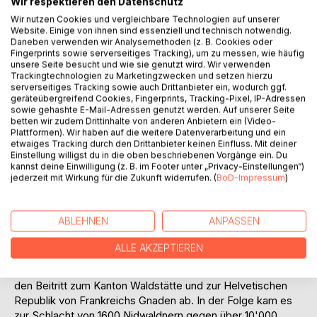
Wir respektieren den Datenschutz
Wir nutzen Cookies und vergleichbare Technologien auf unserer
Website. Einige von ihnen sind essenziell und technisch notwendig.
Daneben verwenden wir Analysemethoden (z. B. Cookies oder
Fingerprints sowie serverseitiges Tracking), um zu messen, wie häufig
unsere Seite besucht und wie sie genutzt wird. Wir verwenden
Trackingtechnologien zu Marketingzwecken und setzen hierzu
BESCHREIBUNG
serverseitiges Tracking sowie auch Drittanbieter ein, wodurch ggf.
geräteübergreifend Cookies, Fingerprints, Tracking-Pixel, IP-Adressen
sowie gehashte E-Mail-Adressen genutzt werden. Auf unserer Seite
Der Wildhüter von Beckenried
betten wir zudem Drittinhalte von anderen Anbietern ein (Video-
Plattformen). Wir haben auf die weitere Datenverarbeitung und ein
etwaiges Tracking durch den Drittanbieter keinen Einfluss. Mit deiner
Die Schreckenstage von Nidwalden
Einstellung willigst du in die oben beschriebenen Vorgänge ein. Du
kannst deine Einwilligung (z. B. im Footer unter „Privacy-Einstellungen“)
jederzeit mit Wirkung für die Zukunft widerrufen. (
BoD-Impressum
)
Nach dem Fall von Bern am 5. März 1798 stellte sich kaum
jemand in der alten Eidgenossenschaft den
heranrückenden Franzosen entgegen und schon am 12.
ABLEHNEN
ANPASSEN
April des Jahres gründete sich in Aarau die Helvetische
Republik. Nur fünf Kantone und zwei zugewandte Orte
ALLE AKZEPTIEREN
waren nicht vertreten. Darunter auch Nidwalden. Die
Bewohner lehnten in einer Landsgemeinde am 29. August
den Beitritt zum Kanton Waldstätte und zur Helvetischen
Republik von Frankreichs Gnaden ab. In der Folge kam es
zur Schlacht von 1600 Nidwaldnern gegen über 10'000