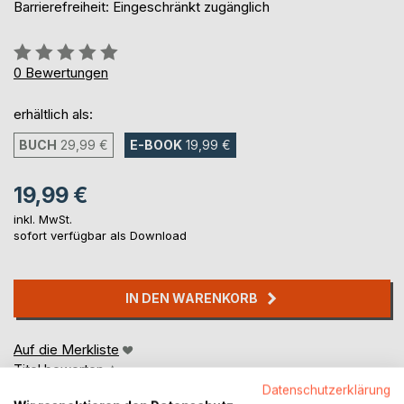
Barrierefreiheit: Eingeschränkt zugänglich
Bewertung::
0%
0
Bewertungen
erhältlich als:
BUCH
29,99 €
E-BOOK
19,99 €
19,99 €
inkl. MwSt.
sofort verfügbar als Download
IN DEN WARENKORB
Auf die Merkliste
Titel bewerten
Datenschutzerklärung