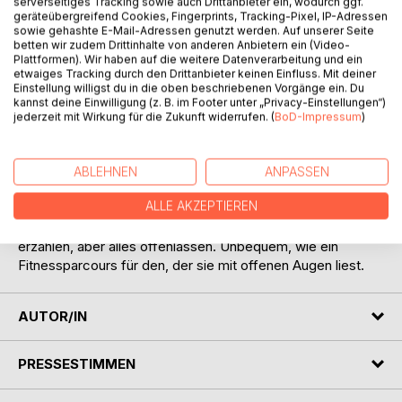
Titel bewerten
serverseitiges Tracking sowie auch Drittanbieter ein, wodurch ggf.
geräteübergreifend Cookies, Fingerprints, Tracking-Pixel, IP-Adressen
sowie gehashte E-Mail-Adressen genutzt werden. Auf unserer Seite
betten wir zudem Drittinhalte von anderen Anbietern ein (Video-
Plattformen). Wir haben auf die weitere Datenverarbeitung und ein
etwaiges Tracking durch den Drittanbieter keinen Einfluss. Mit deiner
Einstellung willigst du in die oben beschriebenen Vorgänge ein. Du
kannst deine Einwilligung (z. B. im Footer unter „Privacy-Einstellungen“)
jederzeit mit Wirkung für die Zukunft widerrufen. (
BoD-Impressum
)
BESCHREIBUNG
ABLEHNEN
ANPASSEN
Erzählungen für Kinder und Eltern zum Mitdenken.
ALLE AKZEPTIEREN
Geschichten über Freundschaft, Verzweiflung, Mut und
Angst, über uns und (ganz) andere. Geschichten, die vieles
erzählen, aber alles offenlassen. Unbequem, wie ein
Fitnessparcours für den, der sie mit offenen Augen liest.
AUTOR/IN
PRESSESTIMMEN