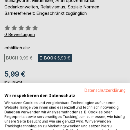
Schlagworte: Mitdenken, Anthropozentrismus,
Gedankenwelten, Relativismus, Soziale Normen
Barrierefreiheit: Eingeschränkt zugänglich
Bewertung::
0%
0
Bewertungen
erhältlich als:
BUCH
9,99 €
E-BOOK
5,99 €
5,99 €
inkl. MwSt.
sofort verfügbar als Download
Datenschutzerklärung
Wir respektieren den Datenschutz
Wir nutzen Cookies und vergleichbare Technologien auf unserer
IN DEN WARENKORB
Website. Einige von ihnen sind essenziell und technisch notwendig.
Daneben verwenden wir Analysemethoden (z. B. Cookies oder
Fingerprints sowie serverseitiges Tracking), um zu messen, wie häufig
unsere Seite besucht und wie sie genutzt wird. Wir verwenden
Auf die Merkliste
Trackingtechnologien zu Marketingzwecken und setzen hierzu