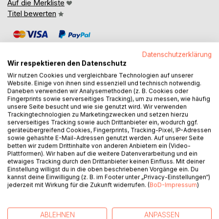
Auf die Merkliste
Titel bewerten
Datenschutzerklärung
Wir respektieren den Datenschutz
Wir nutzen Cookies und vergleichbare Technologien auf unserer
Website. Einige von ihnen sind essenziell und technisch notwendig.
BESCHREIBUNG
Daneben verwenden wir Analysemethoden (z. B. Cookies oder
Fingerprints sowie serverseitiges Tracking), um zu messen, wie häufig
unsere Seite besucht und wie sie genutzt wird. Wir verwenden
Trackingtechnologien zu Marketingzwecken und setzen hierzu
Leibgeber agiert als Leimrute für die Spendenakquise,
serverseitiges Tracking sowie auch Drittanbieter ein, wodurch ggf.
Lautsprecher für die Öffentlichkeitsarbeit und Lockvogel
geräteübergreifend Cookies, Fingerprints, Tracking-Pixel, IP-Adressen
für die Mitarbeitergewinnung beim Kriegsgräberverein.
sowie gehashte E-Mail-Adressen genutzt werden. Auf unserer Seite
betten wir zudem Drittinhalte von anderen Anbietern ein (Video-
Landmarken seines Geschäftsgebietes sind die NS-
Plattformen). Wir haben auf die weitere Datenverarbeitung und ein
Ordensburg Vogelsang, das KdF-Hotel in Waldbröl, das
etwaiges Tracking durch den Drittanbieter keinen Einfluss. Mit deiner
Führerhauptquartier Felsennest in Bad Münstereifel, die
Einstellung willigst du in die oben beschriebenen Vorgänge ein. Du
kannst deine Einwilligung (z. B. im Footer unter „Privacy-Einstellungen“)
Arno-Breker=Ausstellung auf Schloss Nörvenich, das
jederzeit mit Wirkung für die Zukunft widerrufen. (
BoD-Impressum
)
Soldatengrab von Generalfeldmarschall Walter Model im
Hürtgenwald, das Zivilgrab des SS-Lagerarztes von
Buchenwald, August Bender, nahe Düren und das Grab von
ABLEHNEN
ANPASSEN