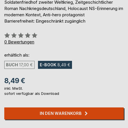
Soldatenfriedhof zweiter Weltkrieg, Zeitgeschichtlicher
Roman Nachkriegsdeutschland, Holocaust NS-Erinnerung im
modernen Kontext, Anti-hero protagonist
Barrierefreiheit: Eingeschränkt zugänglich
Bewertung::
0%
0
Bewertungen
erhältlich als:
BUCH
17,00 €
E-BOOK
8,49 €
8,49 €
inkl. MwSt.
sofort verfügbar als Download
IN DEN WARENKORB