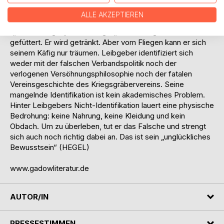
Hitlers Euthanasiebeauftragten Prof. Karl Brandt im
Bergischen Land. In das graue Gefieder seiner An-züge
ALLE AKZEPTIEREN
gekleidet, plappert er wie ein Papagei Vereinsparolen nach
(„Versöhnung!“ „Versöhnung!“ „Versöhnung!“). Er wird
gefüttert. Er wird getränkt. Aber vom Fliegen kann er sich
seinem Käfig nur träumen. Leibgeber identifiziert sich
weder mit der falschen Verbandspolitik noch der
verlogenen Versöhnungsphilosophie noch der fatalen
Vereinsgeschichte des Kriegsgräbervereins. Seine
mangelnde Identifikation ist kein akademisches Problem.
Hinter Leibgebers Nicht-Identifikation lauert eine physische
Bedrohung: keine Nahrung, keine Kleidung und kein
Obdach. Um zu überleben, tut er das Falsche und strengt
sich auch noch richtig dabei an. Das ist sein „unglückliches
Bewusstsein“ (HEGEL)
www.gadowliteratur.de
AUTOR/IN
PRESSESTIMMEN