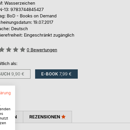
: Wasserzeichen
N-13: 9783744845427
lag: BoD - Books on Demand
cheinungsdatum: 19.07.2017
ache: Deutsch
ierefreiheit: Eingeschränkt zugänglich
ertung::
0
Bewertungen
ltlich als:
BUCH
9,90 €
E-BOOK
7,99 €
lärung
.
wenden
es
TIMMEN
REZENSIONEN
nutzt
tzen