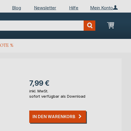
Blog
Newsletter
Hilfe
Mein Konto
Mein Wa
OTE %
7,99 €
inkl. MwSt.
sofort verfügbar als Download
IN DEN WARENKORB