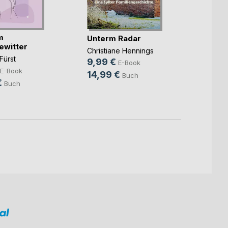
m
Hinte
Unterm Radar
ewitter
liegt
Christiane Hennings
Fürst
Marc St
9,99 €
E-Book
4,99
E-Book
14,99 €
Buch
€
14,9
Buch