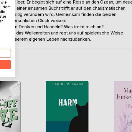
annt und leer. Er begibt sich auf eine Reise an den Ozean, um neu
owie
 zudem
sphäre einer einsamen Bucht trifft er auf den charismatischen
 die
 nachhaltig verändern wird. Gemeinsam finden die beiden
eter
einem persönlichen Glück weisen:
nen
iten mein Denken und Handeln? Was treibt mich an?
rung an das Wellenreiten und regt uns auf spielerische Weise
 Flow in unserem eigenen Leben nachzudenken.
D