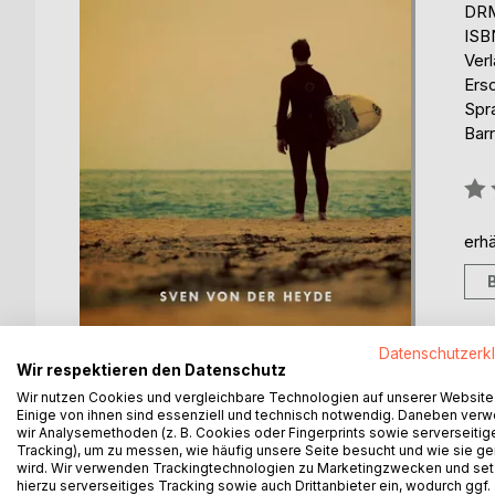
DRM
ISB
Ver
Ers
Spr
Barr
Bew
0%
erhä
Datenschutzerk
Wir respektieren den Datenschutz
Wir nutzen Cookies und vergleichbare Technologien auf unserer Website
Einige von ihnen sind essenziell und technisch notwendig. Daneben ver
wir Analysemethoden (z. B. Cookies oder Fingerprints sowie serverseitig
BESCHREIBUNG
AUTOR/IN
PRESSES
Tracking), um zu messen, wie häufig unsere Seite besucht und wie sie ge
wird. Wir verwenden Trackingtechnologien zu Marketingzwecken und se
hierzu serverseitiges Tracking sowie auch Drittanbieter ein, wodurch ggf.