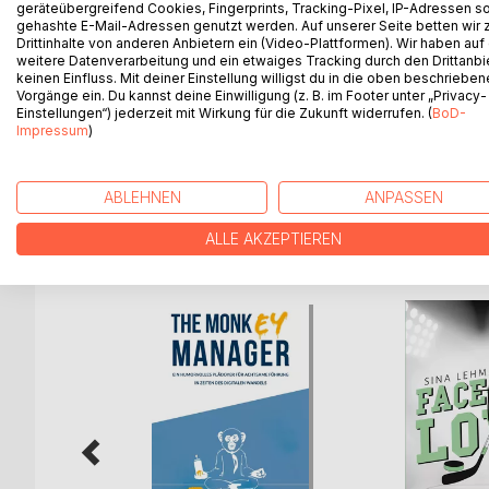
Der 29-jährige Workaholic Felix fühlt sich ausgebr
geräteübergreifend Cookies, Fingerprints, Tracking-Pixel, IP-Adressen s
gehashte E-Mail-Adressen genutzt werden. Auf unserer Seite betten wir
Kraft zu schöpfen. In der surreal anmutenden Atmo
Drittinhalte von anderen Anbietern ein (Video-Plattformen). Wir haben auf
Surf-Guru Bodhi – eine Begegnung, die sein Leben
weitere Datenverarbeitung und ein etwaiges Tracking durch den Drittanbi
Antworten auf die Fragen, die Felix den Weg zu s
keinen Einfluss. Mit deiner Einstellung willigst du in die oben beschriebe
Vorgänge ein. Du kannst deine Einwilligung (z. B. im Footer unter „Privacy-
Wer bin ich und wofür stehe ich? Welche Werte le
Einstellungen“) jederzeit mit Wirkung für die Zukunft widerrufen. (
BoD-
Diese wunderbare Geschichte ist eine Liebeserklä
Impressum
)
dazu an, über mehr Sinnhaftigkeit, Erfüllung und
ABLEHNEN
ANPASSEN
WEITERE TITEL BEI
Bo
ALLE AKZEPTIEREN