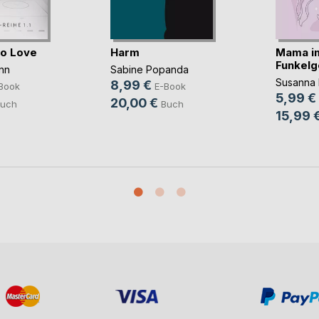
to Love
Harm
Mama i
Funkelg
nn
Sabine Popanda
Susanna 
8,99 €
Book
E-Book
5,99 €
20,00 €
uch
Buch
15,99 