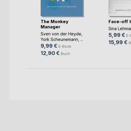
rbrennst
The Monkey
Face-off 
Manager
Sina Lehma
Sven von der Heyde
,
5,99 €
ok
E-
York Scheunemann
, ...
15,99 €
h
B
9,99 €
E-Book
12,90 €
Buch