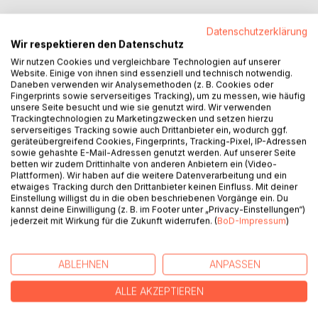
Ein Klick auf Anmelden - und plötzlich beginnt mehr als nur
Datenschutzerklärung
ein Lauftraining. "Der Weg zum Phönixsee" erzählt die
Wir respektieren den Datenschutz
Geschichte eines Hobbyläufers, der gemeinsam mit
Wir nutzen Cookies und vergleichbare Technologien auf unserer
seinem digitalen Coach aus Algorithmen, Daten und
Website. Einige von ihnen sind essenziell und technisch notwendig.
Herzfrequenzen eine Reise antritt, die weit über den
Daneben verwenden wir Analysemethoden (z. B. Cookies oder
Asphalt hinausführt. Zwischen Trainingsplänen,
Fingerprints sowie serverseitiges Tracking), um zu messen, wie häufig
Selbstzweifeln und der Suche nach dem eigenen
unsere Seite besucht und wie sie genutzt wird. Wir verwenden
Trackingtechnologien zu Marketingzwecken und setzen hierzu
Rhythmus entsteht ein ehrlicher Dialog zwischen Mensch
serverseitiges Tracking sowie auch Drittanbieter ein, wodurch ggf.
und Maschine - über Motivation, Scheitern und das leise
geräteübergreifend Cookies, Fingerprints, Tracking-Pixel, IP-Adressen
Glück, wenn Kopf und Körper endlich dieselbe Sprache
sowie gehashte E-Mail-Adressen genutzt werden. Auf unserer Seite
betten wir zudem Drittinhalte von anderen Anbietern ein (Video-
sprechen. Eine inspirierende Geschichte über Ausdauer,
Plattformen). Wir haben auf die weitere Datenverarbeitung und ein
Vertrauen und die Kunst weiterzulaufen - auch dann, wenn
etwaiges Tracking durch den Drittanbieter keinen Einfluss. Mit deiner
der eigentliche Lauf längst vorbei ist.
Einstellung willigst du in die oben beschriebenen Vorgänge ein. Du
kannst deine Einwilligung (z. B. im Footer unter „Privacy-Einstellungen“)
jederzeit mit Wirkung für die Zukunft widerrufen. (
BoD-Impressum
)
AUTOR/IN
ABLEHNEN
ANPASSEN
PRESSESTIMMEN
ALLE AKZEPTIEREN
REZENSIONEN