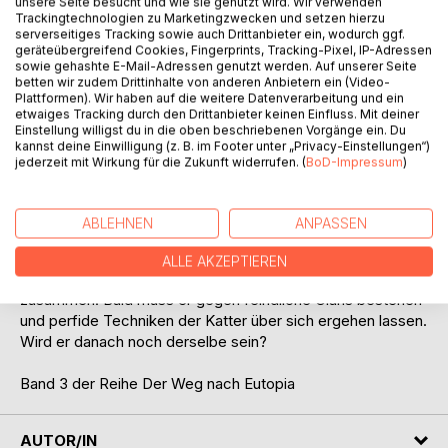
unsere Seite besucht und wie sie genutzt wird. Wir verwenden
Titel bewerten
Trackingtechnologien zu Marketingzwecken und setzen hierzu
serverseitiges Tracking sowie auch Drittanbieter ein, wodurch ggf.
geräteübergreifend Cookies, Fingerprints, Tracking-Pixel, IP-Adressen
sowie gehashte E-Mail-Adressen genutzt werden. Auf unserer Seite
betten wir zudem Drittinhalte von anderen Anbietern ein (Video-
Plattformen). Wir haben auf die weitere Datenverarbeitung und ein
etwaiges Tracking durch den Drittanbieter keinen Einfluss. Mit deiner
Einstellung willigst du in die oben beschriebenen Vorgänge ein. Du
kannst deine Einwilligung (z. B. im Footer unter „Privacy-Einstellungen“)
BESCHREIBUNG
jederzeit mit Wirkung für die Zukunft widerrufen. (
BoD-Impressum
)
Arbo, ein junger Seisone, ist süchtig nach Lakrum, dem
ABLEHNEN
ANPASSEN
Saft der Bäume. Er lernt einen ängstlichen Faiwer kennen;
beide befreien sie sich aus ihren Verstrickungen. Arbo
ALLE AKZEPTIEREN
gründet eine Kampfschule und schließt sich mit Axta
zusammen. Bald muss er gegen feindliche Clans bestehen
und perfide Techniken der Katter über sich ergehen lassen.
Wird er danach noch derselbe sein?
Band 3 der Reihe Der Weg nach Eutopia
AUTOR/IN