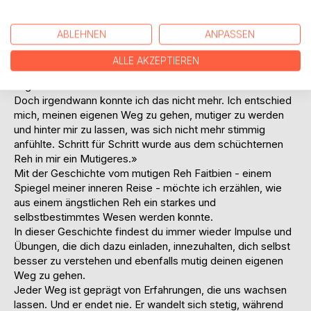
Während ich das Reh beobachtete, wurde mir etwas
bewusst: «In meinem Inneren lebte ebenfalls ein scheues
ABLEHNEN
ANPASSEN
Reh. Angst hatte mich lange Zeit begleitet.
Ich hatte mich angepasst und getan, was von mir erwartet
ALLE AKZEPTIEREN
wurde, um dazuzugehören - aus Furcht davor, nicht
angenommen zu werden.
Doch irgendwann konnte ich das nicht mehr. Ich entschied
mich, meinen eigenen Weg zu gehen, mutiger zu werden
und hinter mir zu lassen, was sich nicht mehr stimmig
anfühlte. Schritt für Schritt wurde aus dem schüchternen
Reh in mir ein Mutigeres.»
Mit der Geschichte vom mutigen Reh Faitbien - einem
Spiegel meiner inneren Reise - möchte ich erzählen, wie
aus einem ängstlichen Reh ein starkes und
selbstbestimmtes Wesen werden konnte.
In dieser Geschichte findest du immer wieder Impulse und
Übungen, die dich dazu einladen, innezuhalten, dich selbst
besser zu verstehen und ebenfalls mutig deinen eigenen
Weg zu gehen.
Jeder Weg ist geprägt von Erfahrungen, die uns wachsen
lassen. Und er endet nie. Er wandelt sich stetig, während