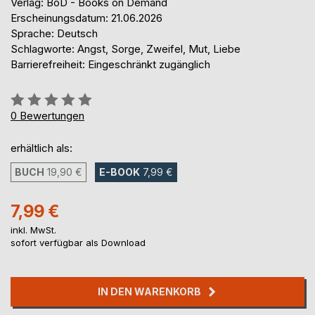
Verlag: BoD - Books on Demand
Erscheinungsdatum: 21.06.2026
Sprache: Deutsch
Schlagworte: Angst, Sorge, Zweifel, Mut, Liebe
Barrierefreiheit: Eingeschränkt zugänglich
Bewertung::
0%
0
Bewertungen
erhältlich als:
BUCH
19,90 €
E-BOOK
7,99 €
7,99 €
inkl. MwSt.
sofort verfügbar als Download
IN DEN WARENKORB