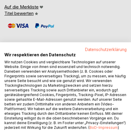
Auf die Merkliste
Titel bewerten
Datenschutzerklärung
Wir respektieren den Datenschutz
BESCHREIBUNG
Wir nutzen Cookies und vergleichbare Technologien auf unserer
Website. Einige von ihnen sind essenziell und technisch notwendig.
Daneben verwenden wir Analysemethoden (z. B. Cookies oder
Einleitung:
Fingerprints sowie serverseitiges Tracking), um zu messen, wie häufig
unsere Seite besucht und wie sie genutzt wird. Wir verwenden
Trackingtechnologien zu Marketingzwecken und setzen hierzu
Eines Morgens, während ich durch den Wald spazierte,
serverseitiges Tracking sowie auch Drittanbieter ein, wodurch ggf.
entdeckte ich am Waldrand ein Reh. Es stand fast
geräteübergreifend Cookies, Fingerprints, Tracking-Pixel, IP-Adressen
regungslos da, die Lauscher gespitzt, als würde es jedes
sowie gehashte E-Mail-Adressen genutzt werden. Auf unserer Seite
betten wir zudem Drittinhalte von anderen Anbietern ein (Video-
Geräusch in sich aufnehmen - vollkommen präsent,
Plattformen). Wir haben auf die weitere Datenverarbeitung und ein
wachsam, aber nicht gehetzt. Rehe sind aufmerksam und
etwaiges Tracking durch den Drittanbieter keinen Einfluss. Mit deiner
feinfühlig. Sie spüren ihre Umgebung sehr genau.
Einstellung willigst du in die oben beschriebenen Vorgänge ein. Du
kannst deine Einwilligung (z. B. im Footer unter „Privacy-Einstellungen“)
Gleichzeitig sind sie vorsichtig und ziehen sich zurück,
jederzeit mit Wirkung für die Zukunft widerrufen. (
BoD-Impressum
)
sobald sie Gefahr wahrnehmen.