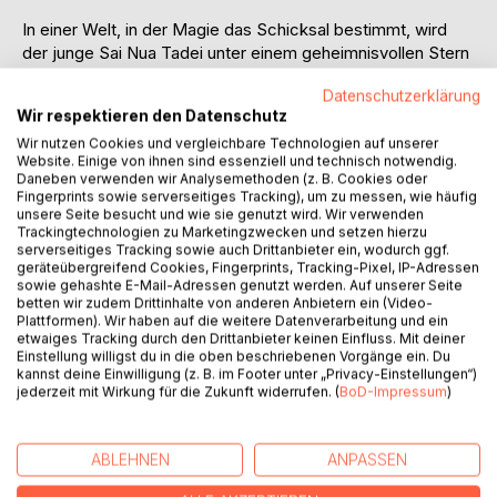
In einer Welt, in der Magie das Schicksal bestimmt, wird
der junge Sai Nua Tadei unter einem geheimnisvollen Stern
geboren. Mit ungewöhnlichem weißen Haar und einer
Datenschutzerklärung
besonderen Gabe ausgestattet, beginnt seine Reise in eine
Wir respektieren den Datenschutz
magische Welt voller Wunder und Gefahren.
Wir nutzen Cookies und vergleichbare Technologien auf unserer
Website. Einige von ihnen sind essenziell und technisch notwendig.
Sai entwickelt bemerkenswerte Fähigkeiten und entdeckt
Daneben verwenden wir Analysemethoden (z. B. Cookies oder
eine einzigartige Verbindung zur Natur. Mit einem treuen
Fingerprints sowie serverseitiges Tracking), um zu messen, wie häufig
Begleiter an seiner Seite und der Fähigkeit, die Herzen der
unsere Seite besucht und wie sie genutzt wird. Wir verwenden
Trackingtechnologien zu Marketingzwecken und setzen hierzu
Menschen zu sehen, steht Sai vor Herausforderungen, die
serverseitiges Tracking sowie auch Drittanbieter ein, wodurch ggf.
sein Schicksal für immer verändern werden.
geräteübergreifend Cookies, Fingerprints, Tracking-Pixel, IP-Adressen
Der junge Sai steht am Anfang einer epischen Reise, die
sowie gehashte E-Mail-Adressen genutzt werden. Auf unserer Seite
betten wir zudem Drittinhalte von anderen Anbietern ein (Video-
ihn weit über die Grenzen seiner Vorstellungskraft führen
Plattformen). Wir haben auf die weitere Datenverarbeitung und ein
wird.
etwaiges Tracking durch den Drittanbieter keinen Einfluss. Mit deiner
Einstellung willigst du in die oben beschriebenen Vorgänge ein. Du
kannst deine Einwilligung (z. B. im Footer unter „Privacy-Einstellungen“)
Erlebe den Aufstieg des Wunderkindes und tauche ein in
jederzeit mit Wirkung für die Zukunft widerrufen. (
BoD-Impressum
)
eine Welt voller Magie, Abenteuer und Geheimnisse.
ABLEHNEN
ANPASSEN
AUTOR/IN