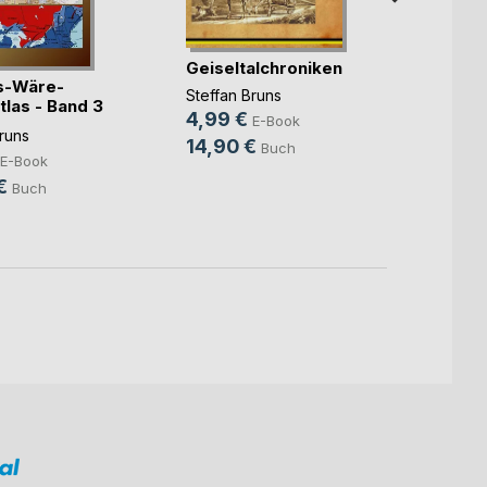
Geiseltalchroniken
Hass
s-Wäre-
Steffan Bruns
Steffa
las - Band 3
4,99 €
4,99
E-Book
runs
14,90 €
14,9
Buch
E-Book
€
Buch