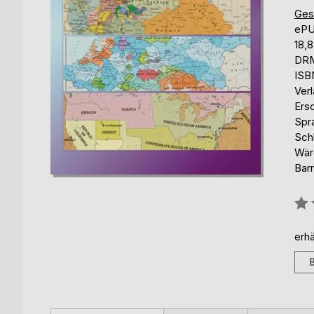
Ges
eP
18,
DRM
ISB
Ver
Ers
Spr
Schl
Wär
Barr
Bew
0%
erhä