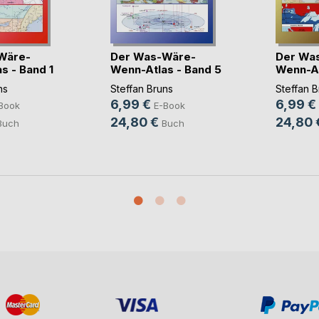
Wäre-
Der Was-Wäre-
Der Wa
s - Band 1
Wenn-Atlas - Band 5
Wenn-At
-(...)
-(...)
ns
Steffan Bruns
Steffan B
6,99 €
6,99 €
Book
E-Book
24,80 €
24,80 
Buch
Buch