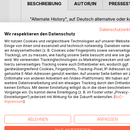
BESCHREIBUNG
AUTOR/IN
PRESSES
"Alternate History", auf Deutsch alternative oder
beliebtes Steckenpferd von Historikern. Auch in 
Datenschutzerk
Gedanken" auf, um diese gleich wieder zu zerreiße
Wir respektieren den Datenschutz
Geschichte nicht geschah, ist doch wohl eher was f
Wir nutzen Cookies und vergleichbare Technologien auf unserer Website
Gedankenspielereien des Was-Wäre-Wenn, welche 
Einige von ihnen sind essenziell und technisch notwendig. Daneben ver
Primären waren und welche eher sekundär.
wir Analysemethoden (z. B. Cookies oder Fingerprints sowie serverseitig
Tracking), um zu messen, wie häufig unsere Seite besucht und wie sie ge
wird. Wir verwenden Trackingtechnologien zu Marketingzwecken und se
"Der Was Wäre Wenn Atlas" ist ein fünfbändiges
hierzu serverseitiges Tracking sowie auch Drittanbieter ein, wodurch ggf.
Zivilisationsgeschichte aufbereitet wie sie auch 
geräteübergreifend Cookies, Fingerprints, Tracking-Pixel, IP-Adressen s
anders abgelaufen. Einzigartig in dieser Gattung s
gehashte E-Mail-Adressen genutzt werden. Auf unserer Seite betten wir
Drittinhalte von anderen Anbietern ein (Video-Plattformen). Wir haben auf
weitere Datenverarbeitung und ein etwaiges Tracking durch den Drittanbi
Im Internet gibt es einige Talente der kontrafakti
keinen Einfluss. Mit deiner Einstellung willigst du in die oben beschriebe
Kunstfertigkeit, so dass man denkt, man habe reale
Vorgänge ein. Du kannst deine Einwilligung (z. B. im Footer unter „Privacy-
Einstellungen“) jederzeit mit Wirkung für die Zukunft widerrufen. (
BoD-
Denkmal setzen, viel mehr aber die Leser anrege
Impressum
)
Gedanken zu machen, was eben nicht immer die gro
Zu jeder Karte habe ich ein Kontrafaktum geschr
ABLEHNEN
ANPASSEN
unterschiedlichen Kontrafakten haben freilich auc
ablaufen zu können. Die Kontrafakten sind in unte