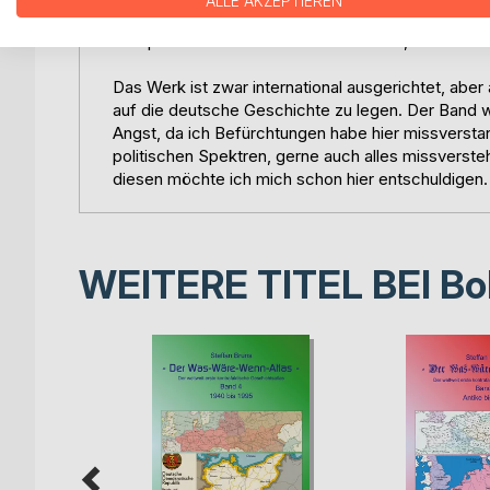
ALLE AKZEPTIEREN
bis hin zum Märchen ist alles mit dabei, in der Reg
Perspektive einer Person zu schreiben, die dem 
Das Werk ist zwar international ausgerichtet, ab
auf die deutsche Geschichte zu legen. Der Band w
Angst, da ich Befürchtungen habe hier missverstan
politischen Spektren, gerne auch alles missversteh
diesen möchte ich mich schon hier entschuldigen.
WEITERE TITEL BEI
Bo