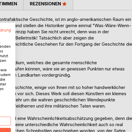
TIMMEN
REZENSIONEN
 kontrafaktische Geschichte, ist im anglo-amerikanischen Raum ein
Deutschland stellen die Historiker gerne einmal "Was-Wäre-Wenn-
lärung
n. Im Prinzip haben Sie nicht unrecht, denn was in der
ür die Belletristik! Tatsächlich aber zeigen die
.
geschichtliche Geschehen für den Fortgang der Geschichte di
wenden
es
nutzt
tzen
 Kompendium, welches die gesamte menschliche
hätte ablaufen können, wäre sie an gewissen Punkten nur etwas
owie
ind in ihm Landkarten vordergründig.
 zudem
 die
eter
schen Geschichte, einige von Ihnen mit so hoher handwerklicher
nen
 Karten vor sich. Dieses Werk soll diesen Künstlern ein kleines
n, sich mehr um die wahren geschichtlichen Wendepunkte
ßen Feldherren und ihre militärischen Taten waren.
ieben und eine Wahrscheinlichkeitsabschätzung gegeben, denn di
h immer eine unterschiedliche Wahrscheinlichkeit auch so real
rschiedlichen Schreibstilen geschrieben worden, von der Satire,