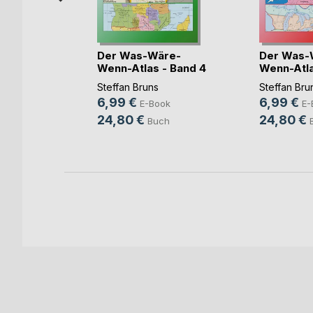
Der Was-Wäre-
Der Was-
Wenn-Atlas - Band 4
Wenn-Atla
-(...)
-(...)
Steffan Bruns
Steffan Bru
6,99 €
6,99 €
E-Book
E-
ok
24,80 €
24,80 €
Buch
ch