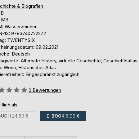
chichte & Biografien
UB
8 MB
: Wasserzeichen
N-13: 9783740722272
lag: TWENTYSIX
cheinungsdatum: 09.02.2021
ache: Deutsch
agworte: Alternate History, virtuelle Geschichte, Geschichtsatlas
e Wenn, Historischer Atlas
ierefreiheit: Eingeschränkt zugänglich
ertung::
0
Bewertungen
ltlich als:
BUCH
24,80 €
E-BOOK
6,99 €