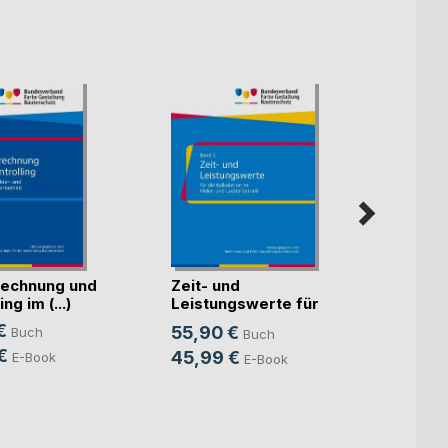
echnung und
Zeit- und
Künst
ng im (...)
Leistungswerte für
Intell
die K(...)
€
55,90 €
Buch
Buch
Mitte
Sven S
€
45,99 €
E-Book
E-Book
24,9
18,9