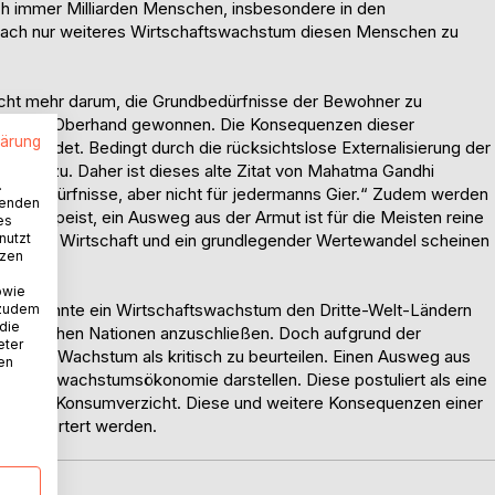
ch immer Milliarden Menschen, insbesondere in den
mnach nur weiteres Wirtschaftswachstum diesen Menschen zu
 nicht mehr darum, die Grundbedürfnisse der Bewohner zu
 hier die Oberhand gewonnen. Die Konsequenzen dieser
lärung
blendet. Bedingt durch die rücksichtslose Externalisierung der
iter zu. Daher ist dieses alte Zitat von Mahatma Gandhi
.
anns Bedürfnisse, aber nicht für jedermanns Gier.“ Zudem werden
wenden
bgespeist, ein Ausweg aus der Armut ist für die Meisten reine
es
nutzt
erenden Wirtschaft und ein grundlegender Wertewandel scheinen
tzen
owie
chlich könnte ein Wirtschaftswachstum den Dritte-Welt-Ländern
 zudem
 die
n die reichen Nationen anzuschließen. Doch aufgrund der
eter
iches Wachstum als kritisch zu beurteilen. Einen Ausweg aus
nen
die Postwachstumsökonomie darstellen. Diese postuliert als eine
pp den Konsumverzicht. Diese und weitere Konsequenzen einer
it erörtert werden.