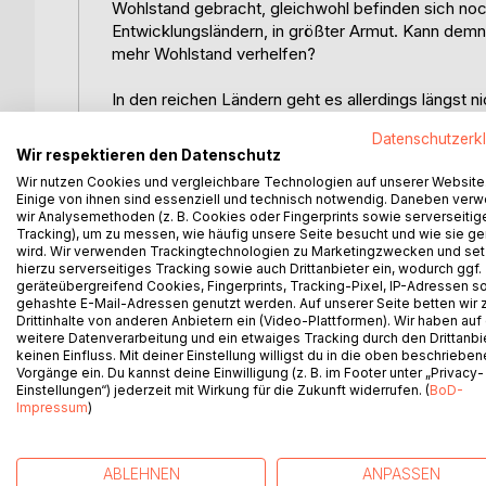
Wohlstand gebracht, gleichwohl befinden sich no
Entwicklungsländern, in größter Armut. Kann de
mehr Wohlstand verhelfen?
In den reichen Ländern geht es allerdings längst
befriedigen. Die Gier nach immer mehr Luxus hat
Datenschutzerk
Wohlstandsmehrung werden jedoch beharrlich ausge
Wir respektieren den Datenschutz
Kosten nehmen die ökologischen Schäden immer we
Wir nutzen Cookies und vergleichbare Technologien auf unserer Website
aktueller denn je: „Die Welt hat genug für jederm
Einige von ihnen sind essenziell und technisch notwendig. Daneben ver
die Menschen der armen Länder mit Hungerlöhnen a
wir Analysemethoden (z. B. Cookies oder Fingerprints sowie serverseitig
Tracking), um zu messen, wie häufig unsere Seite besucht und wie sie ge
Utopie. Eine Abkehr von einer auf Wachstum basi
wird. Wir verwenden Trackingtechnologien zu Marketingzwecken und se
zwingend notwendig.
hierzu serverseitiges Tracking sowie auch Drittanbieter ein, wodurch ggf.
geräteübergreifend Cookies, Fingerprints, Tracking-Pixel, IP-Adressen s
Die Welt steckt folglich in einem Dilemma: Tatsä
gehashte E-Mail-Adressen genutzt werden. Auf unserer Seite betten wir
Drittinhalte von anderen Anbietern ein (Video-Plattformen). Wir haben auf
helfen aus dieser Armutsfalle zu entfliehen und a
weitere Datenverarbeitung und ein etwaiges Tracking durch den Drittanbi
zunehmenden Umweltverschmutzung ist ein zusätzl
keinen Einfluss. Mit deiner Einstellung willigst du in die oben beschriebe
diesem Dilemma könnte für die Industrienationen 
Vorgänge ein. Du kannst deine Einwilligung (z. B. im Footer unter „Privacy-
Einstellungen“) jederzeit mit Wirkung für die Zukunft widerrufen. (
BoD-
der Kernbestandteile neben einem Wachstumssto
Impressum
)
Postwachstumsökonomie werden im Laufe der Arbe
ABLEHNEN
ANPASSEN