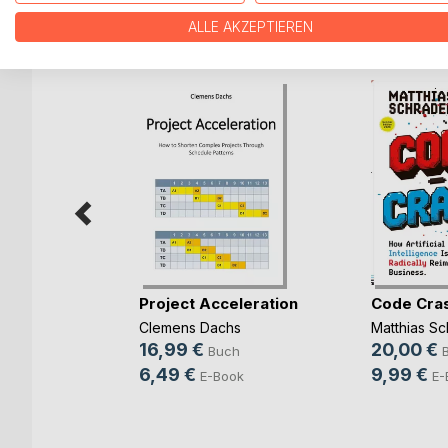
WEITERE TITEL BEI
Bo
ALLE AKZEPTIEREN
rbereitung
Project Acceleration
Code Cra
(...)
Clemens Dachs
Matthias Sc
ut
16,99 €
20,00 €
Buch
ch
6,49 €
9,99 €
E-Book
E-
ook