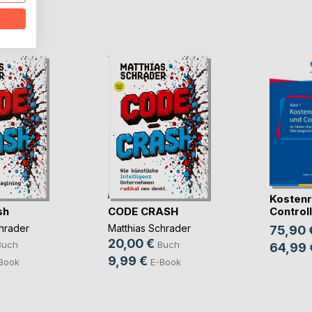
D
Kostenr
sh
CODE CRASH
Controlli
hrader
Matthias Schrader
75,90 
20,00 €
Buch
Buch
64,99 
9,99 €
Book
E-Book