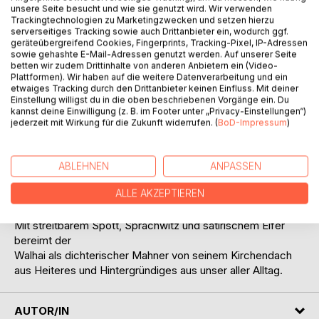
Titel bewerten
unsere Seite besucht und wie sie genutzt wird. Wir verwenden
Trackingtechnologien zu Marketingzwecken und setzen hierzu
serverseitiges Tracking sowie auch Drittanbieter ein, wodurch ggf.
geräteübergreifend Cookies, Fingerprints, Tracking-Pixel, IP-Adressen
sowie gehashte E-Mail-Adressen genutzt werden. Auf unserer Seite
betten wir zudem Drittinhalte von anderen Anbietern ein (Video-
Plattformen). Wir haben auf die weitere Datenverarbeitung und ein
etwaiges Tracking durch den Drittanbieter keinen Einfluss. Mit deiner
Einstellung willigst du in die oben beschriebenen Vorgänge ein. Du
BESCHREIBUNG
kannst deine Einwilligung (z. B. im Footer unter „Privacy-Einstellungen“)
jederzeit mit Wirkung für die Zukunft widerrufen. (
BoD-Impressum
)
Wer bin ich, wenn ich sage: „Ich“?
Und: Mein' ich damit wirklich mich?
ABLEHNEN
ANPASSEN
Wie, wenn ein anderer ich wär':
ALLE AKZEPTIEREN
Ich sagte „Ich“, wär' aber – er!
Mit streitbarem Spott, Sprachwitz und satirischem Eifer
bereimt der
Walhai als dichterischer Mahner von seinem Kirchendach
aus Heiteres und Hintergründiges aus unser aller Alltag.
AUTOR/IN