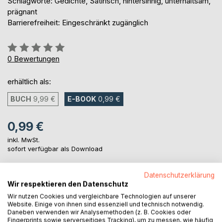
Schlagworte: Gedichte, Satirisch, hintersinnig, unterhaltsam,
prägnant
Barrierefreiheit: Eingeschränkt zugänglich
Bewertung::
0%
0
Bewertungen
erhältlich als:
BUCH
9,99 €
E-BOOK
0,99 €
0,99 €
inkl. MwSt.
sofort verfügbar als Download
Datenschutzerklärung
IN DEN WARENKORB
Wir respektieren den Datenschutz
Wir nutzen Cookies und vergleichbare Technologien auf unserer
Website. Einige von ihnen sind essenziell und technisch notwendig.
Auf die Merkliste
Daneben verwenden wir Analysemethoden (z. B. Cookies oder
Fingerprints sowie serverseitiges Tracking), um zu messen, wie häufig