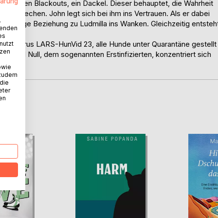
lärung
s großen Blackouts, ein Dackel. Dieser behauptet, die Wahrheit
zu sprechen. John legt sich bei ihm ins Vertrauen. Als er dabei
.
angjährige Beziehung zu Ludmilla ins Wanken. Gleichzeitig entsteh
wenden
es
 des Virus LARS-HunVid 23, alle Hunde unter Quarantäne gestellt
nutzt
tzen
Hund Null, dem sogenannten Erstinfizierten, konzentriert sich
owie
 zudem
 die
eter
nen
D