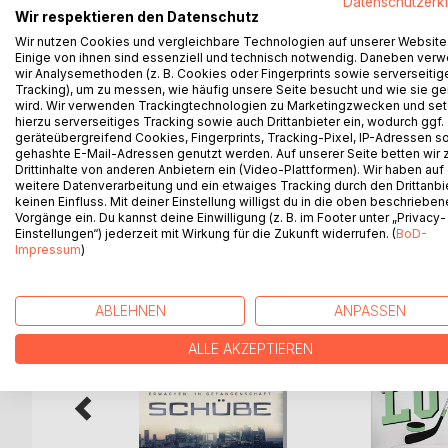
Datenschutzerk
Auf Johns Dach landet eines Nachts, während eine
Wir respektieren den Datenschutz
zu sehen, zu schmecken, zu riechen, zu fühlen und 
Wir nutzen Cookies und vergleichbare Technologien auf unserer Website
das Steuer über sein Leben loslässt, gerät seine l
Einige von ihnen sind essenziell und technisch notwendig. Daneben ver
eine neue Nähe zu Julia.
wir Analysemethoden (z. B. Cookies oder Fingerprints sowie serverseitig
Zur selben Zeit werden weltweit, angeblich wegen
Tracking), um zu messen, wie häufig unsere Seite besucht und wie sie ge
wird. Wir verwenden Trackingtechnologien zu Marketingzwecken und se
und zu Impfungen gezwungen. Die Suche nach dem 
hierzu serverseitiges Tracking sowie auch Drittanbieter ein, wodurch ggf.
dabei ausgerechnet auf Johns Stadt.
geräteübergreifend Cookies, Fingerprints, Tracking-Pixel, IP-Adressen s
gehashte E-Mail-Adressen genutzt werden. Auf unserer Seite betten wir
Drittinhalte von anderen Anbietern ein (Video-Plattformen). Wir haben auf
weitere Datenverarbeitung und ein etwaiges Tracking durch den Drittanbi
keinen Einfluss. Mit deiner Einstellung willigst du in die oben beschriebe
WEITERE TITEL BEI
Bo
Vorgänge ein. Du kannst deine Einwilligung (z. B. im Footer unter „Privacy-
Einstellungen“) jederzeit mit Wirkung für die Zukunft widerrufen. (
BoD-
Impressum
)
ABLEHNEN
ANPASSEN
ALLE AKZEPTIEREN