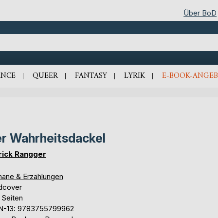
Über BoD
NCE
QUEER
FANTASY
LYRIK
E-BOOK-ANGEB
r Wahrheitsdackel
rick Rangger
ane & Erzählungen
dcover
 Seiten
N-13: 9783755799962