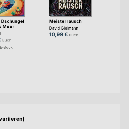
 Dschungel
Meisterrausch
Mama
as Meer
Funke
David Bielmann
l
Susann
10,99 €
Buch
€
15,9
Buch
5,99
E-Book
variieren)