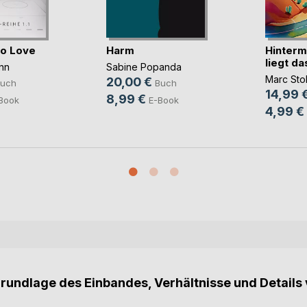
to Love
Harm
Hinterm
liegt d
nn
Sabine Popanda
Marc Stol
20,00 €
uch
Buch
14,99 
8,99 €
Book
E-Book
4,99 €
Grundlage des Einbandes, Verhältnisse und Details 