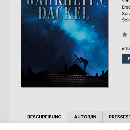
Ver
Ers
Spr
Sch
Bew
0%
erhä
BESCHREIBUNG
AUTOR/IN
PRESSES