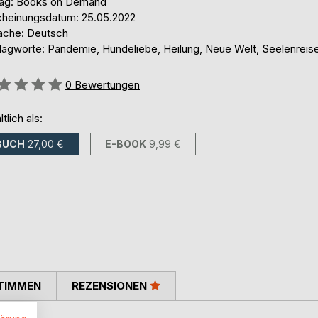
lag: Books on Demand
cheinungsdatum: 25.05.2022
ache: Deutsch
lagworte: Pandemie, Hundeliebe, Heilung, Neue Welt, Seelenreis
ertung::
0
Bewertungen
ltlich als:
BUCH
27,00 €
E-BOOK
9,99 €
TIMMEN
REZENSIONEN