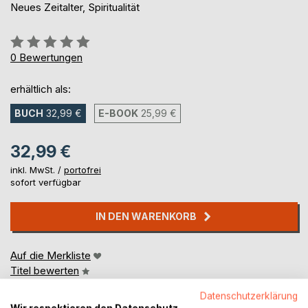
Neues Zeitalter, Spiritualität
Bewertung::
0%
0
Bewertungen
erhältlich als:
BUCH
32,99 €
E-BOOK
25,99 €
32,99 €
inkl. MwSt. /
portofrei
sofort verfügbar
IN DEN WARENKORB
Auf die Merkliste
Titel bewerten
Datenschutzerklärung