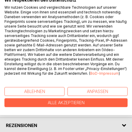
Wir respektieren den Datenschutz
Wir nutzen Cookies und vergleichbare Technologien auf unserer
Website. Einige von ihnen sind essenziell und technisch notwendig.
Daneben verwenden wir Analysemethoden (z. B. Cookies oder
Fingerprints sowie serverseitiges Tracking), um zu messen, wie häufig
unsere Seite besucht und wie sie genutzt wird. Wir verwenden
BESCHREIBUNG
Trackingtechnologien zu Marketingzwecken und setzen hierzu
serverseitiges Tracking sowie auch Drittanbieter ein, wodurch ggf.
geräteübergreifend Cookies, Fingerprints, Tracking-Pixel, IP-Adressen
sowie gehashte E-Mail-Adressen genutzt werden. Auf unserer Seite
Das neue Zeitalter hat begonnen. Die Spirituelle Meisterin
betten wir zudem Drittinhalte von anderen Anbietern ein (Video-
Ayleen Lyschamaya der Am-Ziel-Erleuchtung erklärt die
Plattformen). Wir haben auf die weitere Datenverarbeitung und ein
Spiritualität des vollständigen Bewusstseins. Im Kernpunkt
etwaiges Tracking durch den Drittanbieter keinen Einfluss. Mit deiner
Einstellung willigst du in die oben beschriebenen Vorgänge ein. Du
steht dabei die verbindende Mitte.
kannst deine Einwilligung (z. B. im Footer unter „Privacy-Einstellungen“)
Die Botschaft der Am-Ziel-Erleuchtung lautet: Nehmt die
jederzeit mit Wirkung für die Zukunft widerrufen. (
BoD-Impressum
)
universelle Liebe an.
ABLEHNEN
ANPASSEN
AUTOR/IN
ALLE AKZEPTIEREN
PRESSESTIMMEN
REZENSIONEN