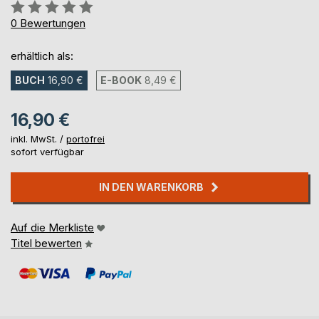
Bewertung::
0%
0
Bewertungen
erhältlich als:
BUCH
16,90 €
E-BOOK
8,49 €
16,90 €
inkl. MwSt. /
portofrei
sofort verfügbar
IN DEN WARENKORB
Auf die Merkliste
Titel bewerten