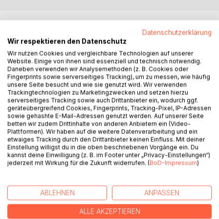
BESCHREIBUNG
Datenschutzerklärung
Wir respektieren den Datenschutz
"Der vollendete Faust" (veröff.: 1836) verlegt den Faust ins
Wir nutzen Cookies und vergleichbare Technologien auf unserer
Irrenhaus. Das Drama des dänischen Schriftstellers Jens
Website. Einige von ihnen sind essenziell und technisch notwendig.
Daneben verwenden wir Analysemethoden (z. B. Cookies oder
Baggesen (1764-1826), der auch Werke auf Deutsch
Fingerprints sowie serverseitiges Tracking), um zu messen, wie häufig
verfasste, ist nicht nur eine Satire auf Goethes Faust-
unsere Seite besucht und wie sie genutzt wird. Wir verwenden
Fragment. Baggesen lässt auch Goethe, Jean Paul,
Trackingtechnologien zu Marketingzwecken und setzen hierzu
serverseitiges Tracking sowie auch Drittanbieter ein, wodurch ggf.
Madame de Staël, Fichte und Wieland selbst auftreten als
geräteübergreifend Cookies, Fingerprints, Tracking-Pixel, IP-Adressen
Zuschauer einer Faust-Aufführung im Tollhaus. Neben
sowie gehashte E-Mail-Adressen genutzt werden. Auf unserer Seite
dieser gern ironischen, aber respektvollen Darstellung der
betten wir zudem Drittinhalte von anderen Anbietern ein (Video-
Plattformen). Wir haben auf die weitere Datenverarbeitung und ein
kulturellen Elite, ist es eine wilde Satire auf den Ich- und
etwaiges Tracking durch den Drittanbieter keinen Einfluss. Mit deiner
Geniekult der Vertreter der Romantik und des Sturm und
Einstellung willigst du in die oben beschriebenen Vorgänge ein. Du
Drang. Gleichzeitig zeigt es die politischen Zustände im
kannst deine Einwilligung (z. B. im Footer unter „Privacy-Einstellungen“)
jederzeit mit Wirkung für die Zukunft widerrufen. (
BoD-Impressum
)
1806 aufgelösten Heiligen Römischen Reich Deutscher
Nation, das nach verheerenden militärischen Niederlagen
von Napoleons Truppen besetzt worden war. Dieses wilde
ABLEHNEN
ANPASSEN
Theaterstück liegt jetzt zum ersten Mal in einer sprachlich
modernisierten Fassung vor.
ALLE AKZEPTIEREN