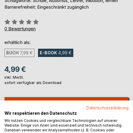
Schlagworte: Schule, Autismus, Lehrer, Inklusion, lernen
Barrierefreiheit: Eingeschränkt zugänglich
Bewertung::
0%
0
Bewertungen
erhältlich als:
BUCH
7,99 €
E-BOOK
4,99 €
4,99 €
inkl. MwSt.
sofort verfügbar als Download
IN DEN WARENKORB
Datenschutzerklärung
Wir respektieren den Datenschutz
Auf die Merkliste
Wir nutzen Cookies und vergleichbare Technologien auf unserer
Website. Einige von ihnen sind essenziell und technisch notwendig.
Titel bewerten
Daneben verwenden wir Analysemethoden (z. B. Cookies oder