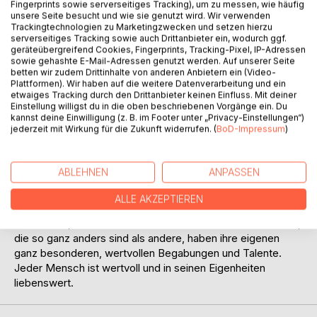
Fingerprints sowie serverseitiges Tracking), um zu messen, wie häufig
unsere Seite besucht und wie sie genutzt wird. Wir verwenden
Trackingtechnologien zu Marketingzwecken und setzen hierzu
serverseitiges Tracking sowie auch Drittanbieter ein, wodurch ggf.
geräteübergreifend Cookies, Fingerprints, Tracking-Pixel, IP-Adressen
sowie gehashte E-Mail-Adressen genutzt werden. Auf unserer Seite
betten wir zudem Drittinhalte von anderen Anbietern ein (Video-
Plattformen). Wir haben auf die weitere Datenverarbeitung und ein
BESCHREIBUNG
etwaiges Tracking durch den Drittanbieter keinen Einfluss. Mit deiner
Einstellung willigst du in die oben beschriebenen Vorgänge ein. Du
kannst deine Einwilligung (z. B. im Footer unter „Privacy-Einstellungen“)
jederzeit mit Wirkung für die Zukunft widerrufen. (
BoD-Impressum
)
Die 17 Geschichten um den autistischen Lehrer Professor
Kauz sind nicht nur für Kinder und Jugendliche gedacht.
Auch Erwachsene können eintauchen in die phantastische
ABLEHNEN
ANPASSEN
Welt eines Lehrers, der trotz oder gerade wegen seines
Autismus alles für seine Schüler unternimmt. Mag manches
ALLE AKZEPTIEREN
in diesem Büchlein wie eine Karikatur überzeichnet
erscheinen, so könnte man doch daraus lernen: Menschen,
die so ganz anders sind als andere, haben ihre eigenen
ganz besonderen, wertvollen Begabungen und Talente.
Jeder Mensch ist wertvoll und in seinen Eigenheiten
liebenswert.