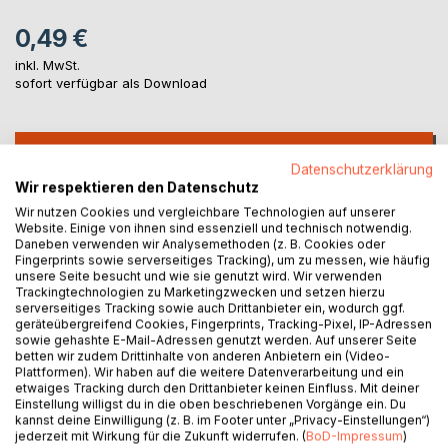
0,49 €
inkl. MwSt.
sofort verfügbar als Download
IN DEN WARENKORB
Datenschutzerklärung
Wir respektieren den Datenschutz
Auf die Merkliste
Wir nutzen Cookies und vergleichbare Technologien auf unserer
Website. Einige von ihnen sind essenziell und technisch notwendig.
Titel bewerten
Daneben verwenden wir Analysemethoden (z. B. Cookies oder
Fingerprints sowie serverseitiges Tracking), um zu messen, wie häufig
unsere Seite besucht und wie sie genutzt wird. Wir verwenden
Trackingtechnologien zu Marketingzwecken und setzen hierzu
serverseitiges Tracking sowie auch Drittanbieter ein, wodurch ggf.
geräteübergreifend Cookies, Fingerprints, Tracking-Pixel, IP-Adressen
sowie gehashte E-Mail-Adressen genutzt werden. Auf unserer Seite
betten wir zudem Drittinhalte von anderen Anbietern ein (Video-
Plattformen). Wir haben auf die weitere Datenverarbeitung und ein
BESCHREIBUNG
etwaiges Tracking durch den Drittanbieter keinen Einfluss. Mit deiner
Einstellung willigst du in die oben beschriebenen Vorgänge ein. Du
kannst deine Einwilligung (z. B. im Footer unter „Privacy-Einstellungen“)
jederzeit mit Wirkung für die Zukunft widerrufen. (
BoD-Impressum
)
Diese Geschichte ist rein fiktiv zu sehen. Es ist eine freie