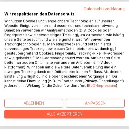
Datenschutzerklärung
Wir respektieren den Datenschutz
BESCHREIBUNG
Wir nutzen Cookies und vergleichbare Technologien auf unserer
Website. Einige von ihnen sind essenziell und technisch notwendig.
Daneben verwenden wir Analysemethoden (z. B. Cookies oder
Marie und Sidney begegnen sich zum Kriegsende 1945. Die
Fingerprints sowie serverseitiges Tracking), um zu messen, wie häufig
Anspannung ihrer nicht ausgelebten Zuneigung wird für
unsere Seite besucht und wie sie genutzt wird. Wir verwenden
Trackingtechnologien zu Marketingzwecken und setzen hierzu
beide zur aufreibenden Realität. Während das 15-jährige
serverseitiges Tracking sowie auch Drittanbieter ein, wodurch ggf.
Mädchen in dem idyllischen, rheinhessischen Weindorf
geräteübergreifend Cookies, Fingerprints, Tracking-Pixel, IP-Adressen
zurückbleibt, kehrt der dort stationierte, US-amerikanische
sowie gehashte E-Mail-Adressen genutzt werden. Auf unserer Seite
betten wir zudem Drittinhalte von anderen Anbietern ein (Video-
Soldat nach New York zurück.
Plattformen). Wir haben auf die weitere Datenverarbeitung und ein
Mehr als 65 Jahre kommen beide, unbemerkt voneinander,
etwaiges Tracking durch den Drittanbieter keinen Einfluss. Mit deiner
nicht zur Ruhe - wie eine stille Flamme, die Jahrzehnte
Einstellung willigst du in die oben beschriebenen Vorgänge ein. Du
kannst deine Einwilligung (z. B. im Footer unter „Privacy-Einstellungen“)
darauf wartet, als auflodernde Fackel endlich Licht in das
jederzeit mit Wirkung für die Zukunft widerrufen. (
BoD-Impressum
)
Verborgene zu bringen.
Wird ein unglaublicher Zufall dieser Lebensspur einen
würdigen Abschluss bescheren?
ABLEHNEN
ANPASSEN
ALLE AKZEPTIEREN
AUTOR/IN