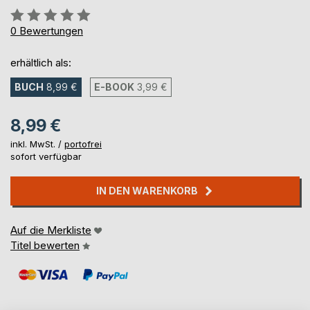
Bewertung::
0%
0
Bewertungen
erhältlich als:
BUCH
8,99 €
E-BOOK
3,99 €
8,99 €
inkl. MwSt. /
portofrei
sofort verfügbar
IN DEN WARENKORB
Auf die Merkliste
Titel bewerten